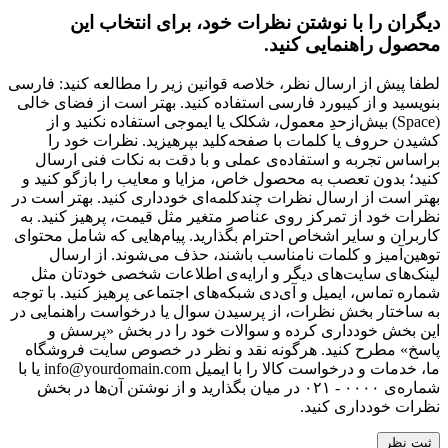
دیگران را با نوشتن نظرات خود، برای انتخاب این
محصول راهنمایی کنید.
لطفا پیش از ارسال نظر، خلاصه قوانین زیر را مطالعه کنید: فارسی
بنویسید و از کیبورد فارسی استفاده کنید. بهتر است از فضای خالی
(Space) بیش‌از‌حدِ معمول، شکلک یا ایموجی استفاده نکنید و از
کشیدن حروف یا کلمات با صفحه‌کلید بپرهیزید. نظرات خود را
براساس تجربه و استفاده‌ی عملی و با دقت به نکات فنی ارسال
کنید؛ بدون تعصب به محصول خاص، مزایا و معایب را بازگو کنید و
بهتر است از ارسال نظرات چندکلمه‌‌ای خودداری کنید. بهتر است در
نظرات خود از تمرکز روی عناصر متغیر مثل قیمت، پرهیز کنید. به
کاربران و سایر اشخاص احترام بگذارید. پیام‌هایی که شامل محتوای
توهین‌آمیز و کلمات نامناسب باشند، حذف می‌شوند. از ارسال
لینک‌های سایت‌های دیگر و ارایه‌ی اطلاعات شخصی خودتان مثل
شماره تماس، ایمیل و آی‌دی شبکه‌های اجتماعی پرهیز کنید. با توجه
به ساختار بخش نظرات، از پرسیدن سوال یا درخواست راهنمایی در
این بخش خودداری کرده و سوالات خود را در بخش «پرسش و
پاسخ» مطرح کنید. هرگونه نقد و نظر در خصوص سایت فروشگاه
ما، خدمات و درخواست کالا را با ایمیل info@yourdomain.com یا با
شماره‌ی ۰۰۰۰ - ۰۲۱ در میان بگذارید و از نوشتن آن‌ها در بخش
نظرات خودداری کنید.
ثبت نظر