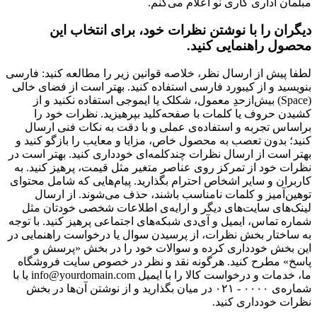
مبلمان اداری کاری نو اعلام می‌کنم.
دیگران را با نوشتن نظرات خود، برای انتخاب این
محصول راهنمایی کنید.
لطفا پیش از ارسال نظر، خلاصه قوانین زیر را مطالعه کنید: فارسی
بنویسید و از کیبورد فارسی استفاده کنید. بهتر است از فضای خالی
(Space) بیش‌از‌حدِ معمول، شکلک یا ایموجی استفاده نکنید و از
کشیدن حروف یا کلمات با صفحه‌کلید بپرهیزید. نظرات خود را
براساس تجربه و استفاده‌ی عملی و با دقت به نکات فنی ارسال
کنید؛ بدون تعصب به محصول خاص، مزایا و معایب را بازگو کنید و
بهتر است از ارسال نظرات چندکلمه‌‌ای خودداری کنید. بهتر است در
نظرات خود از تمرکز روی عناصر متغیر مثل قیمت، پرهیز کنید. به
کاربران و سایر اشخاص احترام بگذارید. پیام‌هایی که شامل محتوای
توهین‌آمیز و کلمات نامناسب باشند، حذف می‌شوند. از ارسال
لینک‌های سایت‌های دیگر و ارایه‌ی اطلاعات شخصی خودتان مثل
شماره تماس، ایمیل و آی‌دی شبکه‌های اجتماعی پرهیز کنید. با توجه
به ساختار بخش نظرات، از پرسیدن سوال یا درخواست راهنمایی در
این بخش خودداری کرده و سوالات خود را در بخش «پرسش و
پاسخ» مطرح کنید. هرگونه نقد و نظر در خصوص سایت فروشگاه
ما، خدمات و درخواست کالا را با ایمیل info@yourdomain.com یا با
شماره‌ی ۰۰۰۰ - ۰۲۱ در میان بگذارید و از نوشتن آن‌ها در بخش
نظرات خودداری کنید.