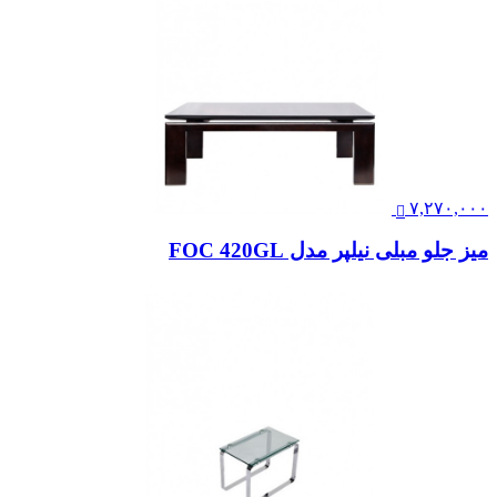
۷,۲۷۰,۰۰۰
میز جلو مبلی نیلپر مدل FOC 420GL