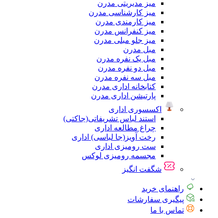
میز مدیریتی مدرن
میز کارشناسی مدرن
میز کارمندی مدرن
میز کنفرانس مدرن
میز جلو مبلی مدرن
مبل مدرن
مبل یک نفره مدرن
مبل دو نفره مدرن
مبل سه نفره مدرن
کتابخانه اداری مدرن
پارتیشن اداری مدرن
اکسسوری اداری
استند لباس تشریفاتی(جاکتی)
چراغ مطالعه اداری
رخت آویز(جا لباسی) اداری
ست رومیزی اداری
مجسمه رومیزی لوکس
شگفت انگیز
راهنمای خرید
پیگیری سفارشات
تماس با ما