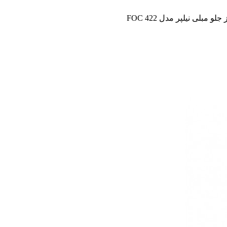
جلو مبلی نیلپر مدل FOC 422