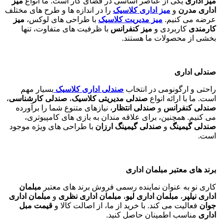
میز اداری
یکی از عناصر اساسی در فضای کار است. ما انواع
میز
اداری مدرن
و
میز اداری کلاسیک
را در اندازه ها و طرح های مختلف
عرضه می کنیم.
میز مدیریت کلاسیک
با طراحی های لوکس،
میز
کارمندی
کاربردی و
میز کنفرانس
با ظرفیت های متفاوت، تنها
بخشی از محصولات ما هستند
.
صندلی اداری
راحتی و ارگونومی در انتخاب
صندلی اداری کلاسیک
بسیار مهم
است. ما با ارائه انواع
صندلی مدیریتی کلاسیک
،
صندلی کارشناسی
،
صندلی کنفرانس
و
صندلی انتظار
، نیازهای متنوع شما را برآورده
می کنیم. همچنین، برای علاقه مندان به بازی های کامپیوتری،
صندلی گیمینگ
و
صندلی گیمینگ ارزان
با طراحی های ویژه موجود
است
.
برند های معتبر مبلمان اداری
کاری نو به عنوان نماینده رسمی فروش برند های معتبر
مبلمان
اداری نیلپر
،
مبلمان اداری لیو
،
مبلمان اداری نظری
و
مبلمان اداری
جوان
فعالیت می کند. با خرید از ما، از اصالت کالا و
قیمت مبل
اداری
مناسب اطمینان حاصل کنید
.