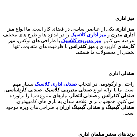
اگر به دنبال خرید
مبل اداری
کلاسیک
با طراحی منحصر به فرد و
کیفیت بالا هستید، کاری نو گزینه های متنوعی را برای شما فراهم
کرده است.
قیمت مبل اداری
ما نیز با توجه به کیفیت و دوام
محصولات، بسیار مناسب و رقابتی است.
مبلمان اداری مدرن و کلاسیک
ما در
کارینو
، انواع
مبلمان اداری مدرن
و
مبلمان اداری کلاسیک
را با
توجه به سلیقه ها و نیازهای مختلف ارائه می دهیم. از
مبل اداری
مدرن
با خطوط ساده و مینیمالیستی گرفته تا
مبلمان کلاسیک
با
جزئیات هنری و مواد اولیه با کیفیت. . اگر به دنبال
خرید میز اداری
هستید، می توانید از میان مدل های متنوع ما انتخاب کنید.
قیمت میز
اداری
در
کارینو
با توجه به کیفیت بالا و طراحی منحصر به فرد،
بسیار مناسب است
میز اداری
میز اداری
یکی از عناصر اساسی در فضای کار است. ما انواع
میز
اداری مدرن
و
میز اداری کلاسیک
را در اندازه ها و طرح های مختلف
عرضه می کنیم.
میز مدیریت کلاسیک
با طراحی های لوکس،
میز