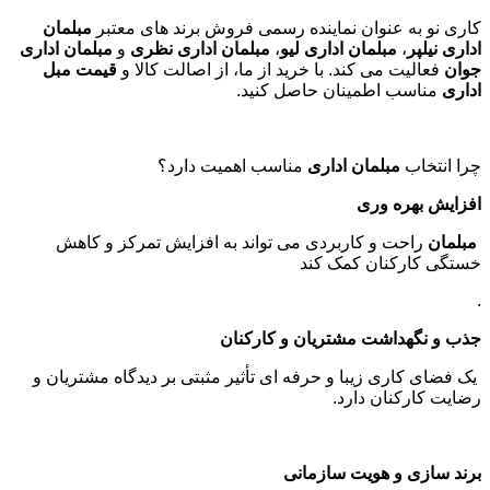
کارمندی
کاربردی و
میز کنفرانس
با ظرفیت های متفاوت، تنها
بخشی از محصولات ما هستند
.
صندلی اداری
راحتی و ارگونومی در انتخاب
صندلی اداری کلاسیک
بسیار مهم
است. ما با ارائه انواع
صندلی مدیریتی کلاسیک
،
صندلی کارشناسی
،
صندلی کنفرانس
و
صندلی انتظار
، نیازهای متنوع شما را برآورده
می کنیم. همچنین، برای علاقه مندان به بازی های کامپیوتری،
صندلی گیمینگ
و
صندلی گیمینگ ارزان
با طراحی های ویژه موجود
است
.
برند های معتبر مبلمان اداری
کاری نو به عنوان نماینده رسمی فروش برند های معتبر
مبلمان
اداری نیلپر
،
مبلمان اداری لیو
،
مبلمان اداری نظری
و
مبلمان اداری
جوان
فعالیت می کند. با خرید از ما، از اصالت کالا و
قیمت مبل
اداری
مناسب اطمینان حاصل کنید
.