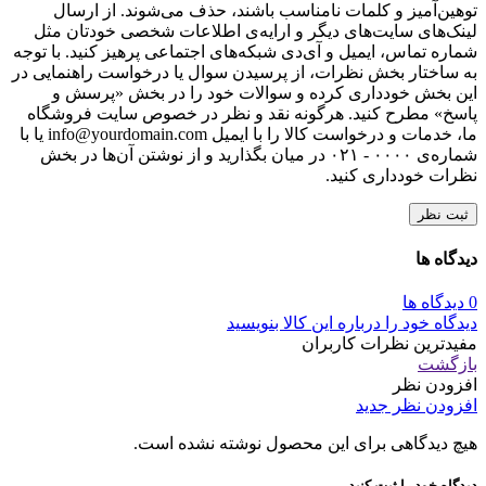
با انتخاب دکمه "ثبت نظر" موافقت خود را با
قوانین انتشار محتوا
در
مبلمان اداری کاری نو اعلام می‌کنم.
دیگران را با نوشتن نظرات خود، برای انتخاب این
محصول راهنمایی کنید.
لطفا پیش از ارسال نظر، خلاصه قوانین زیر را مطالعه کنید: فارسی
بنویسید و از کیبورد فارسی استفاده کنید. بهتر است از فضای خالی
(Space) بیش‌از‌حدِ معمول، شکلک یا ایموجی استفاده نکنید و از
کشیدن حروف یا کلمات با صفحه‌کلید بپرهیزید. نظرات خود را
براساس تجربه و استفاده‌ی عملی و با دقت به نکات فنی ارسال
کنید؛ بدون تعصب به محصول خاص، مزایا و معایب را بازگو کنید و
بهتر است از ارسال نظرات چندکلمه‌‌ای خودداری کنید. بهتر است در
نظرات خود از تمرکز روی عناصر متغیر مثل قیمت، پرهیز کنید. به
کاربران و سایر اشخاص احترام بگذارید. پیام‌هایی که شامل محتوای
توهین‌آمیز و کلمات نامناسب باشند، حذف می‌شوند. از ارسال
لینک‌های سایت‌های دیگر و ارایه‌ی اطلاعات شخصی خودتان مثل
شماره تماس، ایمیل و آی‌دی شبکه‌های اجتماعی پرهیز کنید. با توجه
به ساختار بخش نظرات، از پرسیدن سوال یا درخواست راهنمایی در
این بخش خودداری کرده و سوالات خود را در بخش «پرسش و
پاسخ» مطرح کنید. هرگونه نقد و نظر در خصوص سایت فروشگاه
ما، خدمات و درخواست کالا را با ایمیل info@yourdomain.com یا با
شماره‌ی ۰۰۰۰ - ۰۲۱ در میان بگذارید و از نوشتن آن‌ها در بخش