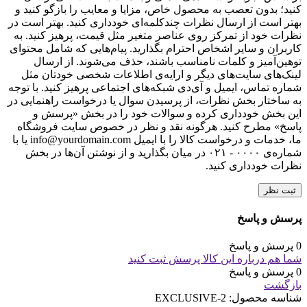
وب‌ سایت
با انتخاب دکمه "ثبت نظر" موافقت خود را با
قوانین انتشار محتوا
در
مبلمان اداری کاری نو اعلام می‌کنم.
دیگران را با نوشتن نظرات خود، برای انتخاب این
محصول راهنمایی کنید.
لطفا پیش از ارسال نظر، خلاصه قوانین زیر را مطالعه کنید: فارسی
بنویسید و از کیبورد فارسی استفاده کنید. بهتر است از فضای خالی
(Space) بیش‌از‌حدِ معمول، شکلک یا ایموجی استفاده نکنید و از
کشیدن حروف یا کلمات با صفحه‌کلید بپرهیزید. نظرات خود را
براساس تجربه و استفاده‌ی عملی و با دقت به نکات فنی ارسال
کنید؛ بدون تعصب به محصول خاص، مزایا و معایب را بازگو کنید و
بهتر است از ارسال نظرات چندکلمه‌‌ای خودداری کنید. بهتر است در
نظرات خود از تمرکز روی عناصر متغیر مثل قیمت، پرهیز کنید. به
کاربران و سایر اشخاص احترام بگذارید. پیام‌هایی که شامل محتوای
توهین‌آمیز و کلمات نامناسب باشند، حذف می‌شوند. از ارسال
لینک‌های سایت‌های دیگر و ارایه‌ی اطلاعات شخصی خودتان مثل
شماره تماس، ایمیل و آی‌دی شبکه‌های اجتماعی پرهیز کنید. با توجه
به ساختار بخش نظرات، از پرسیدن سوال یا درخواست راهنمایی در