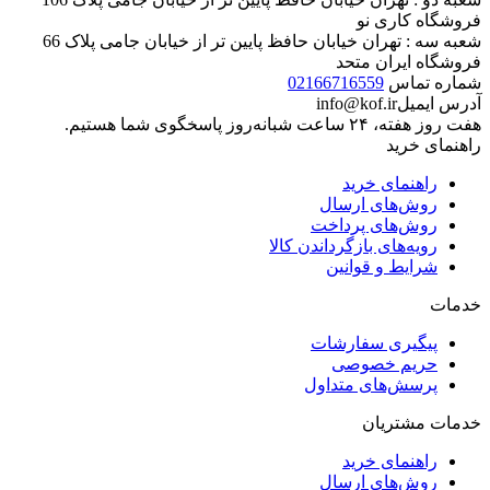
محصول مورد نظر خود را جستجو کنید.
برگشت به بالا
شعبه یک : تهران خیابان حافظ روبروی بازار موبایل ایران، مجتمع
تجاری ایرانیان، طبقه منفی یک پلاک 37 و 38
شعبه دو : تهران خیابان حافظ پایین تر از خیابان جامی پلاک 106
فروشگاه کاری نو
شعبه سه : تهران خیابان حافظ پایین تر از خیابان جامی پلاک 66
فروشگاه ایران متحد
شماره تماس
02166716559
آدرس ایمیل
info@kof.ir
هفت روز هفته، ۲۴ ساعت شبانه‌روز پاسخگوی شما هستیم.
راهنمای خرید