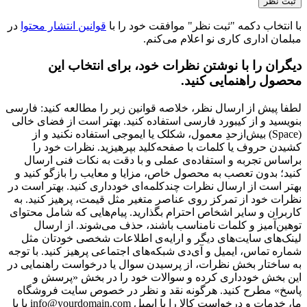
با انتخاب دکمه "ثبت نظر" موافقت خود را با
قوانین انتشار محتوا
در
مبلمان اداری کاری نو اعلام می‌کنم.
دیگران را با نوشتن نظرات خود، برای انتخاب این
محصول راهنمایی کنید.
لطفا پیش از ارسال نظر، خلاصه قوانین زیر را مطالعه کنید: فارسی
بنویسید و از کیبورد فارسی استفاده کنید. بهتر است از فضای خالی
(Space) بیش‌از‌حدِ معمول، شکلک یا ایموجی استفاده نکنید و از
کشیدن حروف یا کلمات با صفحه‌کلید بپرهیزید. نظرات خود را
براساس تجربه و استفاده‌ی عملی و با دقت به نکات فنی ارسال
کنید؛ بدون تعصب به محصول خاص، مزایا و معایب را بازگو کنید و
بهتر است از ارسال نظرات چندکلمه‌‌ای خودداری کنید. بهتر است در
نظرات خود از تمرکز روی عناصر متغیر مثل قیمت، پرهیز کنید. به
کاربران و سایر اشخاص احترام بگذارید. پیام‌هایی که شامل محتوای
توهین‌آمیز و کلمات نامناسب باشند، حذف می‌شوند. از ارسال
لینک‌های سایت‌های دیگر و ارایه‌ی اطلاعات شخصی خودتان مثل
شماره تماس، ایمیل و آی‌دی شبکه‌های اجتماعی پرهیز کنید. با توجه
به ساختار بخش نظرات، از پرسیدن سوال یا درخواست راهنمایی در
این بخش خودداری کرده و سوالات خود را در بخش «پرسش و
پاسخ» مطرح کنید. هرگونه نقد و نظر در خصوص سایت فروشگاه
ما، خدمات و درخواست کالا را با ایمیل info@yourdomain.com یا با