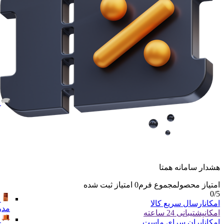
هشدار سامانه همتا
امتیاز محصول
مجموع فرم
0
امتیاز ثبت شده
0
/5
امکان
ارسال سریع کالا
مدر
امکان
پشتیبانی 24 ساعته
امکان
ایران سرای ماست