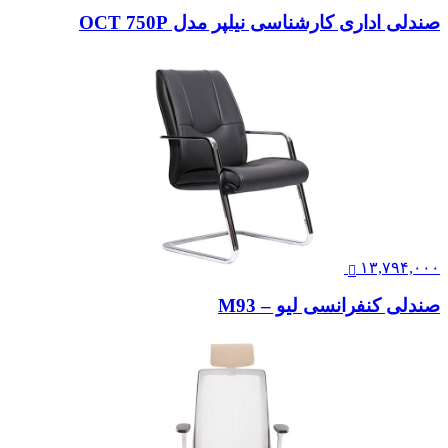
صندلی اداری کارشناسی نیلپر مدل OCT 750P
۱۳,۷۹۴,۰۰۰
صندلی کنفرانسی لیو – M93