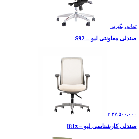
تماس بگیرید
صندلی معاونتی لیو – S92
۳۷,۵۰۰,۰۰۰
صندلی کارشناسی لیو – I81z