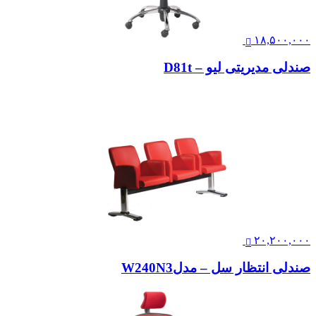
۱۸,۵۰۰,۰۰۰
صندلی مدیریتی لیو – D81t
۲۰,۲۰۰,۰۰۰
صندلی انتظار سل – مدلW240N3