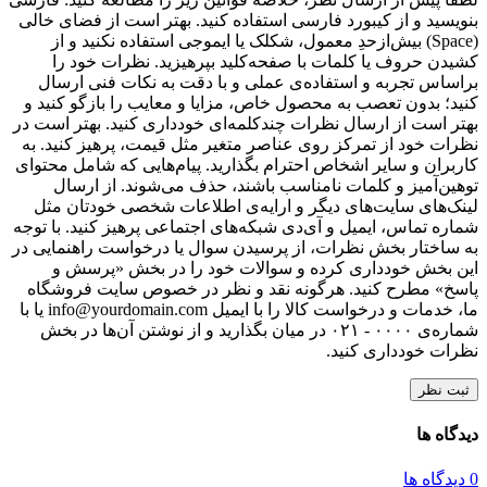
بنویسید و از کیبورد فارسی استفاده کنید. بهتر است از فضای خالی
(Space) بیش‌از‌حدِ معمول، شکلک یا ایموجی استفاده نکنید و از
کشیدن حروف یا کلمات با صفحه‌کلید بپرهیزید. نظرات خود را
براساس تجربه و استفاده‌ی عملی و با دقت به نکات فنی ارسال
کنید؛ بدون تعصب به محصول خاص، مزایا و معایب را بازگو کنید و
بهتر است از ارسال نظرات چندکلمه‌‌ای خودداری کنید. بهتر است در
نظرات خود از تمرکز روی عناصر متغیر مثل قیمت، پرهیز کنید. به
کاربران و سایر اشخاص احترام بگذارید. پیام‌هایی که شامل محتوای
توهین‌آمیز و کلمات نامناسب باشند، حذف می‌شوند. از ارسال
لینک‌های سایت‌های دیگر و ارایه‌ی اطلاعات شخصی خودتان مثل
شماره تماس، ایمیل و آی‌دی شبکه‌های اجتماعی پرهیز کنید. با توجه
به ساختار بخش نظرات، از پرسیدن سوال یا درخواست راهنمایی در
این بخش خودداری کرده و سوالات خود را در بخش «پرسش و
پاسخ» مطرح کنید. هرگونه نقد و نظر در خصوص سایت فروشگاه
ما، خدمات و درخواست کالا را با ایمیل info@yourdomain.com یا با
شماره‌ی ۰۰۰۰ - ۰۲۱ در میان بگذارید و از نوشتن آن‌ها در بخش
نظرات خودداری کنید.
ثبت نظر
دیدگاه ها
0 دیدگاه ها