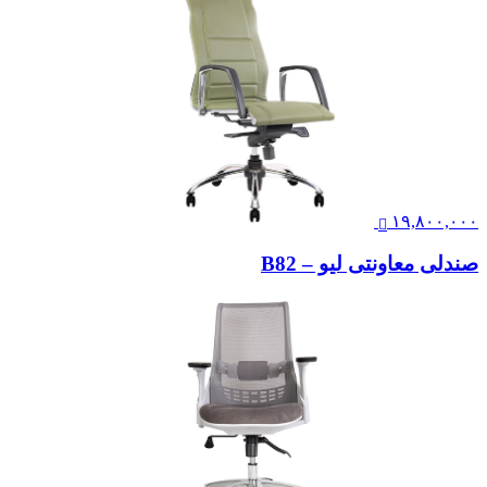
۱۹,۸۰۰,۰۰۰
صندلی معاونتی لیو – B82