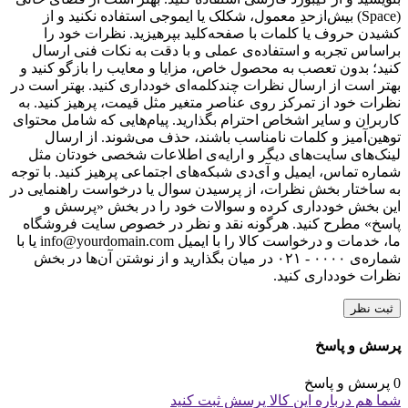
(Space) بیش‌از‌حدِ معمول، شکلک یا ایموجی استفاده نکنید و از
کشیدن حروف یا کلمات با صفحه‌کلید بپرهیزید. نظرات خود را
براساس تجربه و استفاده‌ی عملی و با دقت به نکات فنی ارسال
کنید؛ بدون تعصب به محصول خاص، مزایا و معایب را بازگو کنید و
بهتر است از ارسال نظرات چندکلمه‌‌ای خودداری کنید. بهتر است در
نظرات خود از تمرکز روی عناصر متغیر مثل قیمت، پرهیز کنید. به
کاربران و سایر اشخاص احترام بگذارید. پیام‌هایی که شامل محتوای
توهین‌آمیز و کلمات نامناسب باشند، حذف می‌شوند. از ارسال
لینک‌های سایت‌های دیگر و ارایه‌ی اطلاعات شخصی خودتان مثل
شماره تماس، ایمیل و آی‌دی شبکه‌های اجتماعی پرهیز کنید. با توجه
به ساختار بخش نظرات، از پرسیدن سوال یا درخواست راهنمایی در
این بخش خودداری کرده و سوالات خود را در بخش «پرسش و
پاسخ» مطرح کنید. هرگونه نقد و نظر در خصوص سایت فروشگاه
ما، خدمات و درخواست کالا را با ایمیل info@yourdomain.com یا با
شماره‌ی ۰۰۰۰ - ۰۲۱ در میان بگذارید و از نوشتن آن‌ها در بخش
نظرات خودداری کنید.
ثبت نظر
پرسش و پاسخ
0 پرسش و پاسخ
شما هم درباره این کالا پرسش ثبت کنید