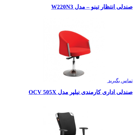
صندلی انتظار تینو – مدل W220N3
تماس بگیرید
صندلی اداری کارمندی نیلپر مدل OCV 505X