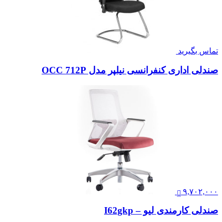
تماس بگیرید
صندلی اداری کنفرانسی نیلپر مدل OCC 712P
۹,۷۰۲,۰۰۰
صندلی کارمندی لیو – I62gkp