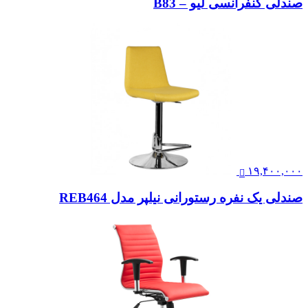
صندلی کنفرانسی لیو – B83
۱۹,۴۰۰,۰۰۰
صندلی یک نفره رستورانی نیلپر مدل REB464