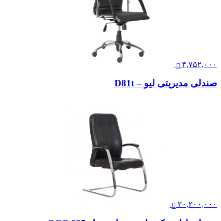
۴,۷۵۲,۰۰۰
صندلی مدیریتی لیو – D81t
۲۰,۲۰۰,۰۰۰