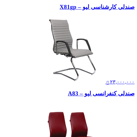
صندلی کارشناسی لیو – X81gp
۲۳,۰۰۰,۰۰۰
صندلی کنفرانسی لیو – A83