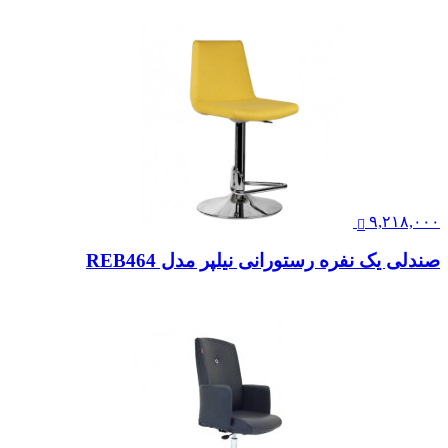
۹,۲۱۸,۰۰۰
صندلی یک نفره رستورانی نیلپر مدل REB464