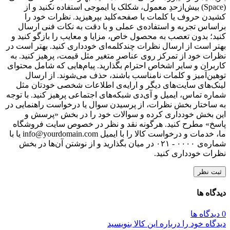
(Space) بیش‌از‌حدِ معمول، شکلک یا ایموجی استفاده نکنید و از
کشیدن حروف یا کلمات با صفحه‌کلید بپرهیزید. نظرات خود را
براساس تجربه و استفاده‌ی عملی و با دقت به نکات فنی ارسال
کنید؛ بدون تعصب به محصول خاص، مزایا و معایب را بازگو کنید و
بهتر است از ارسال نظرات چندکلمه‌‌ای خودداری کنید. بهتر است در
نظرات خود از تمرکز روی عناصر متغیر مثل قیمت، پرهیز کنید. به
کاربران و سایر اشخاص احترام بگذارید. پیام‌هایی که شامل محتوای
توهین‌آمیز و کلمات نامناسب باشند، حذف می‌شوند. از ارسال
لینک‌های سایت‌های دیگر و ارایه‌ی اطلاعات شخصی خودتان مثل
شماره تماس، ایمیل و آی‌دی شبکه‌های اجتماعی پرهیز کنید. با توجه
به ساختار بخش نظرات، از پرسیدن سوال یا درخواست راهنمایی در
این بخش خودداری کرده و سوالات خود را در بخش «پرسش و
پاسخ» مطرح کنید. هرگونه نقد و نظر در خصوص سایت فروشگاه
ما، خدمات و درخواست کالا را با ایمیل info@yourdomain.com یا با
شماره‌ی ۰۰۰۰ - ۰۲۱ در میان بگذارید و از نوشتن آن‌ها در بخش
نظرات خودداری کنید.
ثبت نظر
دیدگاه ها
0 دیدگاه ها
دیدگاه خود را درباره این کالا بنویسید