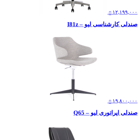
۱۲,۱۹۹,۰۰۰
صندلی کارشناسی لیو – I81z
۱۹,۸۰۰,۰۰۰
صندلی اپراتوری لیو – Q65