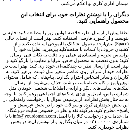
مبلمان اداری کاری نو اعلام می‌کنم.
دیگران را با نوشتن نظرات خود، برای انتخاب این
محصول راهنمایی کنید.
لطفا پیش از ارسال نظر، خلاصه قوانین زیر را مطالعه کنید: فارسی
بنویسید و از کیبورد فارسی استفاده کنید. بهتر است از فضای خالی
(Space) بیش‌از‌حدِ معمول، شکلک یا ایموجی استفاده نکنید و از
کشیدن حروف یا کلمات با صفحه‌کلید بپرهیزید. نظرات خود را
براساس تجربه و استفاده‌ی عملی و با دقت به نکات فنی ارسال
کنید؛ بدون تعصب به محصول خاص، مزایا و معایب را بازگو کنید و
بهتر است از ارسال نظرات چندکلمه‌‌ای خودداری کنید. بهتر است در
نظرات خود از تمرکز روی عناصر متغیر مثل قیمت، پرهیز کنید. به
کاربران و سایر اشخاص احترام بگذارید. پیام‌هایی که شامل محتوای
توهین‌آمیز و کلمات نامناسب باشند، حذف می‌شوند. از ارسال
لینک‌های سایت‌های دیگر و ارایه‌ی اطلاعات شخصی خودتان مثل
شماره تماس، ایمیل و آی‌دی شبکه‌های اجتماعی پرهیز کنید. با توجه
به ساختار بخش نظرات، از پرسیدن سوال یا درخواست راهنمایی در
این بخش خودداری کرده و سوالات خود را در بخش «پرسش و
پاسخ» مطرح کنید. هرگونه نقد و نظر در خصوص سایت فروشگاه
ما، خدمات و درخواست کالا را با ایمیل info@yourdomain.com یا با
شماره‌ی ۰۰۰۰ - ۰۲۱ در میان بگذارید و از نوشتن آن‌ها در بخش
نظرات خودداری کنید.