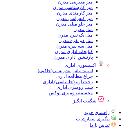
میز مدیریتی مدرن
میز کارشناسی مدرن
میز کارمندی مدرن
میز کنفرانس مدرن
میز جلو مبلی مدرن
مبل مدرن
مبل یک نفره مدرن
مبل دو نفره مدرن
مبل سه نفره مدرن
کتابخانه اداری مدرن
پارتیشن اداری مدرن
اکسسوری اداری
استند لباس تشریفاتی(جاکتی)
چراغ مطالعه اداری
رخت آویز(جا لباسی) اداری
ست رومیزی اداری
مجسمه رومیزی لوکس
شگفت انگیز
راهنمای خرید
پیگیری سفارشات
تماس با ما