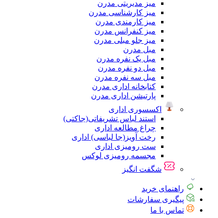
میز مدیریتی مدرن
میز کارشناسی مدرن
میز کارمندی مدرن
میز کنفرانس مدرن
میز جلو مبلی مدرن
مبل مدرن
مبل یک نفره مدرن
مبل دو نفره مدرن
مبل سه نفره مدرن
کتابخانه اداری مدرن
پارتیشن اداری مدرن
اکسسوری اداری
استند لباس تشریفاتی(جاکتی)
چراغ مطالعه اداری
رخت آویز(جا لباسی) اداری
ست رومیزی اداری
مجسمه رومیزی لوکس
شگفت انگیز
راهنمای خرید
پیگیری سفارشات
تماس با ما