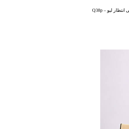
نتظار لیو – Q38p