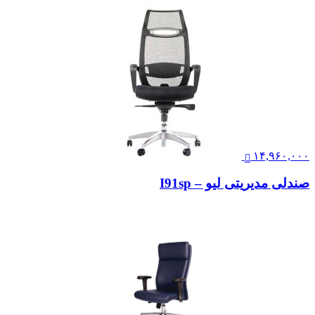
۱۴,۹۶۰,۰۰۰
صندلی مدیریتی لیو – I91sp