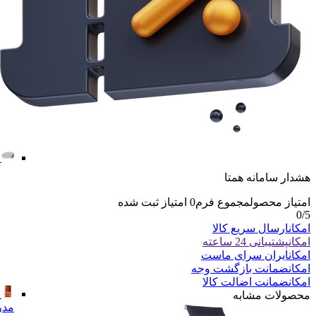
هشدار سامانه همتا
امتیاز محصول
مجموع فرم
0
امتیاز ثبت شده
0
/5
امکان
ارسال سریع کالا
امکان
پشتیبانی 24 ساعته
امکان
ایران سرای ماست
امکان
ضمانت بازگشت وجه
امکان
ضمانت اضالت کالا
محصولات مشابه
مدر