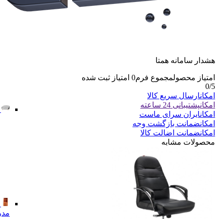
هشدار سامانه همتا
امتیاز محصول
مجموع فرم
0
امتیاز ثبت شده
0
/5
امکان
ارسال سریع کالا
امکان
پشتیبانی 24 ساعته
امکان
ایران سرای ماست
امکان
ضمانت بازگشت وجه
امکان
ضمانت اضالت کالا
محصولات مشابه
مدر