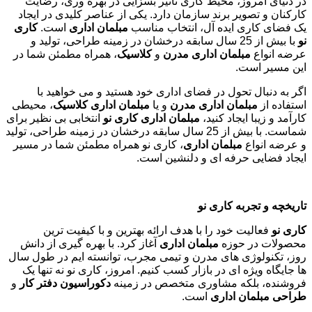
در دنیای امروز، محیط کاری تأثیر بسزایی در بهره وری، رضایت
کارکنان و تصویر برند سازمان دارد. یکی از عناصر کلیدی در ایجاد
یک فضای کاری ایده آل، انتخاب مناسب
مبلمان اداری
است.
کاری
نو
با بیش از 25 سال سابقه درخشان در زمینه طراحی، تولید و
عرضه انواع
مبلمان اداری مدرن
و
کلاسیک
، همراه مطمئن شما در
این مسیر است.
اگر به دنبال تحول در فضای اداری خود هستید و می خواهید با
استفاده از
مبلمان اداری مدرن
و یا
مبلمان اداری کلاسیک
، محیطی
کارآمد و زیبا ایجاد کنید،
مبلمان اداری کاری نو
انتخابی بی نظیر برای
شماست. با بیش از 25 سال سابقه درخشان در زمینه طراحی، تولید
و عرضه انواع
مبلمان اداری
، کاری نو همراه مطمئن شما در مسیر
ایجاد فضایی حرفه ای و دلنشین است.
تاریخچه و تجربه کاری نو
کاری نو
فعالیت خود را با هدف ارائه بهترین و با کیفیت ترین
محصولات در حوزه
مبلمان اداری
آغاز کرد. با بهره گیری از دانش
روز، تکنولوژی های مدرن و تیمی مجرب، توانسته ایم در طول سال
ها جایگاه ویژه ای در بازار کسب کنیم. امروز، کاری نو نه تنها یک
فروشنده، بلکه مشاوری متخصص در زمینه
دکوراسیون دفتر کار
و
طراحی مبلمان اداری
است
.