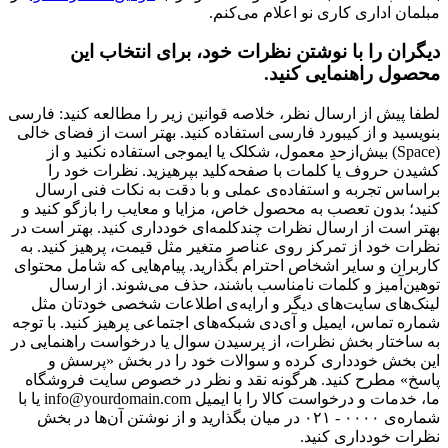
مبلمان اداری کاری نو اعلام می‌کنم.
دیگران را با نوشتن نظرات خود، برای انتخاب این
محصول راهنمایی کنید.
لطفا پیش از ارسال نظر، خلاصه قوانین زیر را مطالعه کنید: فارسی
بنویسید و از کیبورد فارسی استفاده کنید. بهتر است از فضای خالی
(Space) بیش‌از‌حدِ معمول، شکلک یا ایموجی استفاده نکنید و از
کشیدن حروف یا کلمات با صفحه‌کلید بپرهیزید. نظرات خود را
براساس تجربه و استفاده‌ی عملی و با دقت به نکات فنی ارسال
کنید؛ بدون تعصب به محصول خاص، مزایا و معایب را بازگو کنید و
بهتر است از ارسال نظرات چندکلمه‌‌ای خودداری کنید. بهتر است در
نظرات خود از تمرکز روی عناصر متغیر مثل قیمت، پرهیز کنید. به
کاربران و سایر اشخاص احترام بگذارید. پیام‌هایی که شامل محتوای
توهین‌آمیز و کلمات نامناسب باشند، حذف می‌شوند. از ارسال
لینک‌های سایت‌های دیگر و ارایه‌ی اطلاعات شخصی خودتان مثل
شماره تماس، ایمیل و آی‌دی شبکه‌های اجتماعی پرهیز کنید. با توجه
به ساختار بخش نظرات، از پرسیدن سوال یا درخواست راهنمایی در
این بخش خودداری کرده و سوالات خود را در بخش «پرسش و
پاسخ» مطرح کنید. هرگونه نقد و نظر در خصوص سایت فروشگاه
ما، خدمات و درخواست کالا را با ایمیل info@yourdomain.com یا با
شماره‌ی ۰۰۰۰ - ۰۲۱ در میان بگذارید و از نوشتن آن‌ها در بخش
نظرات خودداری کنید.