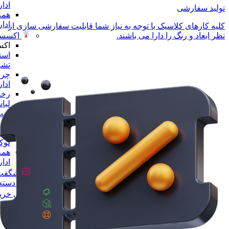
ادا
تولید سفارشی
همه
ادا
کلیه کارهای کلاسیک با توجه به نیاز شما قابلیت سفارشی سازی از
اکسسو
نظر ابعاد و رنگ را دارا می باشند.
اکس
است
تشر
چرا
ادا
رخت
لبا
ست 
ادا
مجس
لو
همه
ادا
شگفت 
همه دسته 
راهنمای خری
پیگیری سفا
تماس با ما