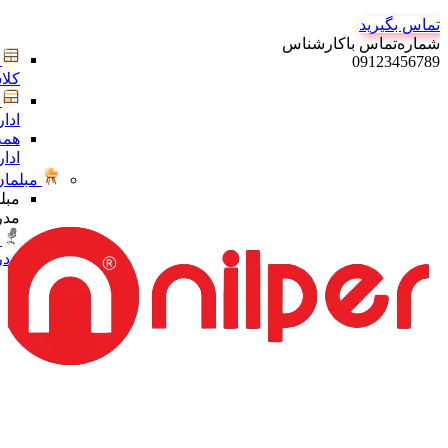
تماس بگیرید
شماره‌تماس‌ با‌کارشناس
09123456789
کلا
ادا
همه
ادا
مبلمان
مبل
مدر
مدر