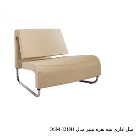
مبل اداری سه نفره نیلپر مدل OSM 821N1