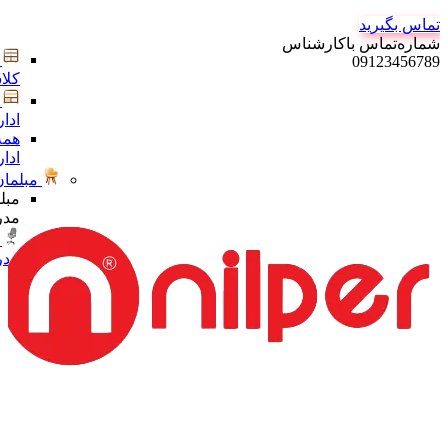
تماس بگیرید
شماره‌تماس‌ با‌کارشناس
09123456789
کلا
ادا
همه
ادا
مبلمان
مبل
مدر
مدر