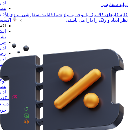
ادا
تولید سفارشی
همه
ادا
کلیه کارهای کلاسیک با توجه به نیاز شما قابلیت سفارشی سازی از
اکسسو
نظر ابعاد و رنگ را دارا می باشند.
اکس
است
تشر
چرا
ادا
رخت
لبا
ست 
ادا
مجس
لو
همه
ادا
شگفت 
همه دسته 
راهنمای خری
پیگیری سفا
تماس با ما