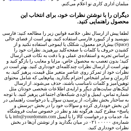
مبلمان اداری کاری نو اعلام می‌کنم.
دیگران را با نوشتن نظرات خود، برای انتخاب این
محصول راهنمایی کنید.
لطفا پیش از ارسال نظر، خلاصه قوانین زیر را مطالعه کنید: فارسی
بنویسید و از کیبورد فارسی استفاده کنید. بهتر است از فضای خالی
(Space) بیش‌از‌حدِ معمول، شکلک یا ایموجی استفاده نکنید و از
کشیدن حروف یا کلمات با صفحه‌کلید بپرهیزید. نظرات خود را
براساس تجربه و استفاده‌ی عملی و با دقت به نکات فنی ارسال
کنید؛ بدون تعصب به محصول خاص، مزایا و معایب را بازگو کنید و
بهتر است از ارسال نظرات چندکلمه‌‌ای خودداری کنید. بهتر است در
نظرات خود از تمرکز روی عناصر متغیر مثل قیمت، پرهیز کنید. به
کاربران و سایر اشخاص احترام بگذارید. پیام‌هایی که شامل محتوای
توهین‌آمیز و کلمات نامناسب باشند، حذف می‌شوند. از ارسال
لینک‌های سایت‌های دیگر و ارایه‌ی اطلاعات شخصی خودتان مثل
شماره تماس، ایمیل و آی‌دی شبکه‌های اجتماعی پرهیز کنید. با توجه
به ساختار بخش نظرات، از پرسیدن سوال یا درخواست راهنمایی در
این بخش خودداری کرده و سوالات خود را در بخش «پرسش و
پاسخ» مطرح کنید. هرگونه نقد و نظر در خصوص سایت فروشگاه
ما، خدمات و درخواست کالا را با ایمیل info@yourdomain.com یا با
شماره‌ی ۰۰۰۰ - ۰۲۱ در میان بگذارید و از نوشتن آن‌ها در بخش
نظرات خودداری کنید.