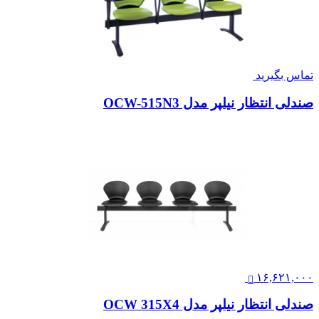
تماس بگیرید
صندلی انتظار نیلپر مدل OCW-515N3
۱۶,۶۲۱,۰۰۰
صندلی انتظار نیلپر مدل OCW 315X4