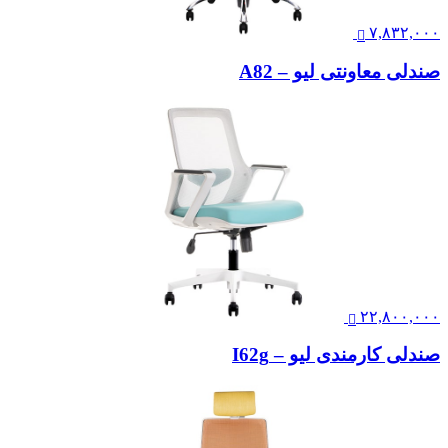
۷,۸۳۲,۰۰۰
صندلی معاونتی لیو – A82
۲۲,۸۰۰,۰۰۰
صندلی کارمندی لیو – I62g