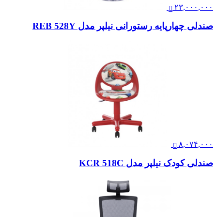
۲۳,۰۰۰,۰۰۰
صندلی چهارپایه رستورانی نیلپر مدل REB 528Y
۸,۰۷۴,۰۰۰
صندلی کودک نیلپر مدل KCR 518C