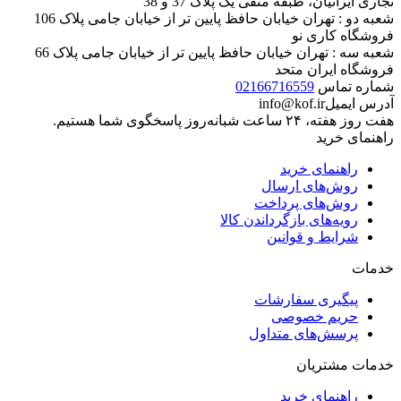
تجاری ایرانیان، طبقه منفی یک پلاک 37 و 38
شعبه دو : تهران خیابان حافظ پایین تر از خیابان جامی پلاک 106
فروشگاه کاری نو
شعبه سه : تهران خیابان حافظ پایین تر از خیابان جامی پلاک 66
فروشگاه ایران متحد
شماره تماس
02166716559
آدرس ایمیل
info@kof.ir
هفت روز هفته، ۲۴ ساعت شبانه‌روز پاسخگوی شما هستیم.
راهنمای خرید
راهنمای خرید
روش‌های ارسال
روش‌های پرداخت
رویه‌های بازگرداندن کالا
شرایط و قوانین
خدمات
پیگیری سفارشات
حریم خصوصی
پرسش‌های متداول
خدمات مشتریان
راهنمای خرید