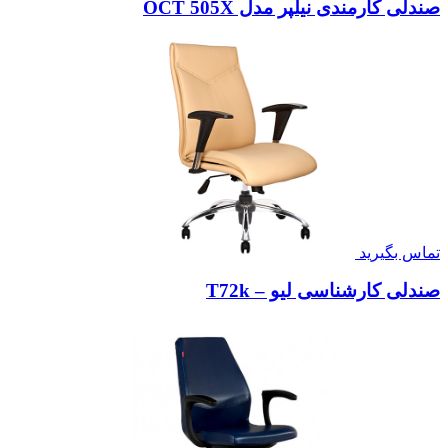
صندلی کارمندی نیلپر مدل OCT 505X
تماس بگیرید
صندلی کارشناسی لیو – T72k