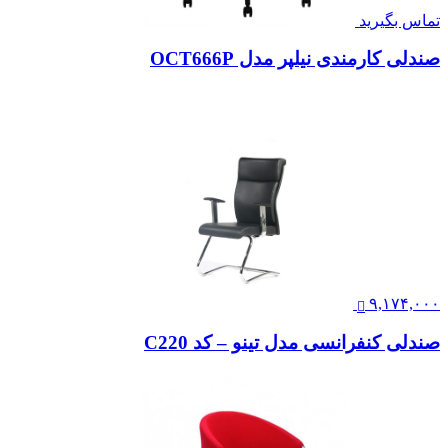
تماس بگیرید
صندلی کارمندی نیلپر مدل OCT666P
۹,۱۷۴,۰۰۰
صندلی کنفرانسی مدل تینو – کد C220