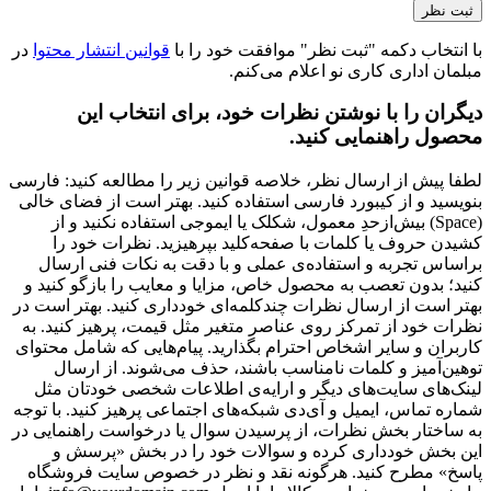
با انتخاب دکمه "ثبت نظر" موافقت خود را با
قوانین انتشار محتوا
در
مبلمان اداری کاری نو اعلام می‌کنم.
دیگران را با نوشتن نظرات خود، برای انتخاب این
محصول راهنمایی کنید.
لطفا پیش از ارسال نظر، خلاصه قوانین زیر را مطالعه کنید: فارسی
بنویسید و از کیبورد فارسی استفاده کنید. بهتر است از فضای خالی
(Space) بیش‌از‌حدِ معمول، شکلک یا ایموجی استفاده نکنید و از
کشیدن حروف یا کلمات با صفحه‌کلید بپرهیزید. نظرات خود را
براساس تجربه و استفاده‌ی عملی و با دقت به نکات فنی ارسال
کنید؛ بدون تعصب به محصول خاص، مزایا و معایب را بازگو کنید و
بهتر است از ارسال نظرات چندکلمه‌‌ای خودداری کنید. بهتر است در
نظرات خود از تمرکز روی عناصر متغیر مثل قیمت، پرهیز کنید. به
کاربران و سایر اشخاص احترام بگذارید. پیام‌هایی که شامل محتوای
توهین‌آمیز و کلمات نامناسب باشند، حذف می‌شوند. از ارسال
لینک‌های سایت‌های دیگر و ارایه‌ی اطلاعات شخصی خودتان مثل
شماره تماس، ایمیل و آی‌دی شبکه‌های اجتماعی پرهیز کنید. با توجه
به ساختار بخش نظرات، از پرسیدن سوال یا درخواست راهنمایی در
این بخش خودداری کرده و سوالات خود را در بخش «پرسش و
پاسخ» مطرح کنید. هرگونه نقد و نظر در خصوص سایت فروشگاه