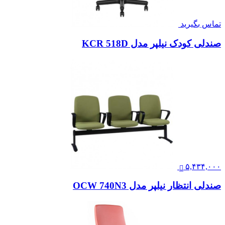
تماس بگیرید
صندلی کودک نیلپر مدل KCR 518D
۵,۴۳۴,۰۰۰
صندلی انتظار نیلپر مدل OCW 740N3