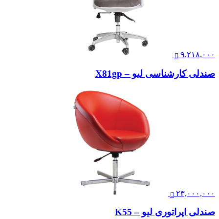
۹,۲۱۸,۰۰۰
صندلی کارشناسی لیو – X81gp
۲۳,۰۰۰,۰۰۰
صندلی اپراتوری لیو – K55