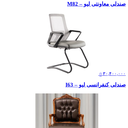
صندلی معاونتی لیو – M82
۳۰,۴۰۰,۰۰۰
صندلی کنفرانسی لیو – I63