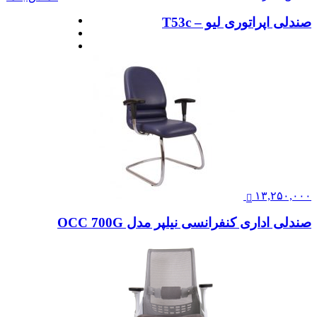
صندلی اپراتوری لیو – T53c
۱۳,۲۵۰,۰۰۰
صندلی اداری کنفرانسی نیلپر مدل OCC 700G