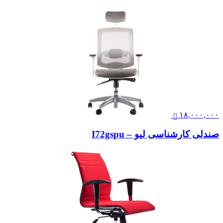
۱۸,۰۰۰,۰۰۰
صندلی کارشناسی لیو – I72gspu