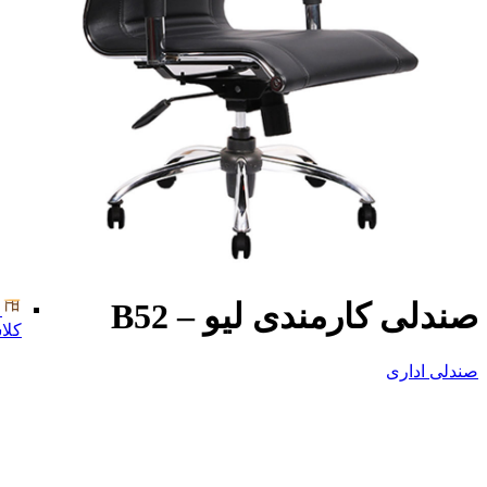
صندلی کارمندی لیو – B52
کلا
صندلی اداری