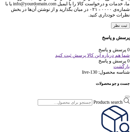
متن نظر شما (اجباری)
نام
*
ایمیل
*
وب‌ سایت
با انتخاب دکمه "ثبت نظر" موافقت خود را با
قوانین انتشار محتوا
در
مبلمان اداری کاری نو اعلام می‌کنم.
دیگران را با نوشتن نظرات خود، برای انتخاب این
محصول راهنمایی کنید.
لطفا پیش از ارسال نظر، خلاصه قوانین زیر را مطالعه کنید: فارسی
بنویسید و از کیبورد فارسی استفاده کنید. بهتر است از فضای خالی
(Space) بیش‌از‌حدِ معمول، شکلک یا ایموجی استفاده نکنید و از
کشیدن حروف یا کلمات با صفحه‌کلید بپرهیزید. نظرات خود را
براساس تجربه و استفاده‌ی عملی و با دقت به نکات فنی ارسال
کنید؛ بدون تعصب به محصول خاص، مزایا و معایب را بازگو کنید و
بهتر است از ارسال نظرات چندکلمه‌‌ای خودداری کنید. بهتر است در