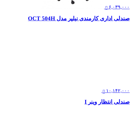
تماس بگیرید
صندلی کارشناسی لیو – X81pu
۲۳,۶۰۰,۰۰۰
صندلی آموزشی نیلپر مدل OCF 415M