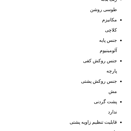
مشخصات
نمایش بیشتر
بازخورد درباره این کالا
مشخصات
بازگشت
صندلی اداری لیو مدل X81gp
· صندلی اداری لیو مدل X81gp طراحی ارگونومیک دارد.
· این
صندلی اداری
با مکانیزم کلاچی کار می‌کند.
· پشتی صندلی اداری X81gp از جنس مش بسیار مقاوم بوده و
سازگار با انحنای ستون فقرات است.
· فریم این صندلی در رنگ توسی روشن تولید می‌شود.
· پشت کمری صندلی‌ X81gp قابلیت تنظیم بوده و از قوس
کمر محافظت می‌کند.
· دسته‌های
صندلی کارشناسی
X81gp در شش جهت حرکت
می‌کند و ارتفاع آن با کورس 11 سانتی‌متر قابل تغییر است.
· جنس پایه پنج پَر این صندلی از آلومینیوم است.