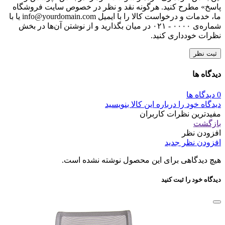
متن نظر شما (اجباری)
نام
*
ایمیل
*
وب‌ سایت
با انتخاب دکمه "ثبت نظر" موافقت خود را با
قوانین انتشار محتوا
در
مبلمان اداری کاری نو اعلام می‌کنم.
دیگران را با نوشتن نظرات خود، برای انتخاب این
محصول راهنمایی کنید.
لطفا پیش از ارسال نظر، خلاصه قوانین زیر را مطالعه کنید: فارسی
بنویسید و از کیبورد فارسی استفاده کنید. بهتر است از فضای خالی
(Space) بیش‌از‌حدِ معمول، شکلک یا ایموجی استفاده نکنید و از
کشیدن حروف یا کلمات با صفحه‌کلید بپرهیزید. نظرات خود را
براساس تجربه و استفاده‌ی عملی و با دقت به نکات فنی ارسال
کنید؛ بدون تعصب به محصول خاص، مزایا و معایب را بازگو کنید و