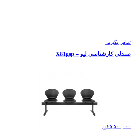
۶,۰۳۹,۰۰۰
صندلی اداری کارمندی نیلپر مدل OCT 504H