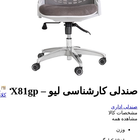
صندلی کارشناسی لیو – X81gp
کلا
صندلی اداری
مشخصات کالا
مشاهده همه
وزن