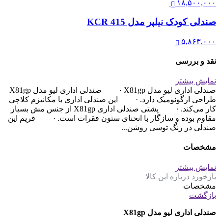
تماس بگیرید
صندلی کارشناسی – X81gsu
۲۵,۱۰۰,۰۰۰
صندلی کارمندی لیو – D52