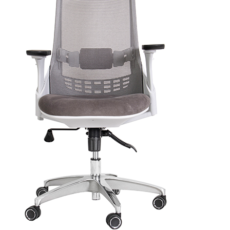
بهتر است از ارسال نظرات چندکلمه‌‌ای خودداری کنید. بهتر است در
نظرات خود از تمرکز روی عناصر متغیر مثل قیمت، پرهیز کنید. به
کاربران و سایر اشخاص احترام بگذارید. پیام‌هایی که شامل محتوای
توهین‌آمیز و کلمات نامناسب باشند، حذف می‌شوند. از ارسال
لینک‌های سایت‌های دیگر و ارایه‌ی اطلاعات شخصی خودتان مثل
شماره تماس، ایمیل و آی‌دی شبکه‌های اجتماعی پرهیز کنید. با توجه
به ساختار بخش نظرات، از پرسیدن سوال یا درخواست راهنمایی در
این بخش خودداری کرده و سوالات خود را در بخش «پرسش و
پاسخ» مطرح کنید. هرگونه نقد و نظر در خصوص سایت فروشگاه
ما، خدمات و درخواست کالا را با ایمیل info@yourdomain.com یا با
شماره‌ی ۰۰۰۰ - ۰۲۱ در میان بگذارید و از نوشتن آن‌ها در بخش
نظرات خودداری کنید.
ثبت نظر
دیدگاه ها
0 دیدگاه ها
دیدگاه خود را درباره این کالا بنویسید
مفیدترین نظرات کاربران
بازگشت
افزودن نظر
افزودن نظر جدید