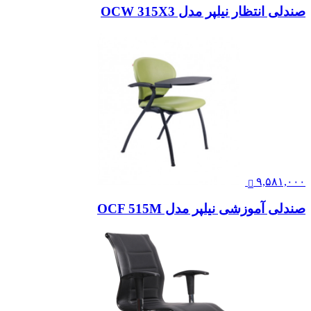
۱۰,۱۴۲,۰۰۰
صندلی انتظار وینر I
تماس بگیرید
صندلی کارشناسی لیو – X81gsp