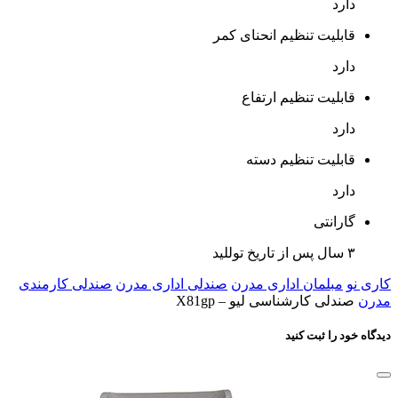
مشخصات
بازگشت
وزن
18±1 کیلوگرم
رنگ بدنه
طوسی روشن
مکانیزم
کلاچی
جنس پایه
آلومینیوم
جنس روکش کفی
پارچه
جنس روکش پشتی