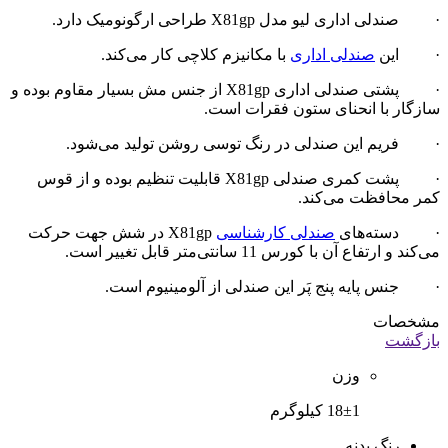
۱۸,۵۰۰,۰۰۰
صندلی کودک نیلپر مدل KCR 415
۵,۸۶۳,۰۰۰
نقد و بررسی
نمایش بیشتر
صندلی اداری لیو مدل X81gp · صندلی اداری لیو مدل X81gp
طراحی ارگونومیک دارد. · این صندلی اداری با مکانیزم کلاچی
کار می‌کند. · پشتی صندلی اداری X81gp از جنس مش بسیار
مقاوم بوده و سازگار با انحنای ستون فقرات است. · فریم این
صندلی در رنگ توسی روشن...