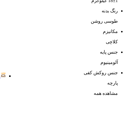
18±1 کیلوگرم
رنگ بدنه
طوسی روشن
مکانیزم
کلاچی
جنس پایه
آلومینیوم
جنس روکش کفی
پارچه
مشاهده همه