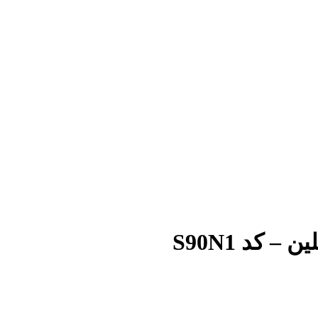
 کد S90N1