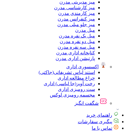
میز مدیریتی مدرن
میز کارشناسی مدرن
میز کارمندی مدرن
میز کنفرانس مدرن
میز جلو مبلی مدرن
مبل مدرن
مبل یک نفره مدرن
مبل دو نفره مدرن
مبل سه نفره مدرن
کتابخانه اداری مدرن
پارتیشن اداری مدرن
اکسسوری اداری
استند لباس تشریفاتی(جاکتی)
چراغ مطالعه اداری
رخت آویز(جا لباسی) اداری
ست رومیزی اداری
مجسمه رومیزی لوکس
شگفت انگیز
راهنمای خرید
پیگیری سفارشات
تماس با ما