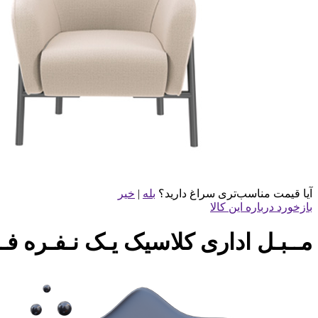
آیا قیمت مناسب‌تری سراغ دارید؟
بله
|
خیر
بازخورد درباره این کالا
مــبـل اداری کلاسیک یـک نـفـره فـلین –