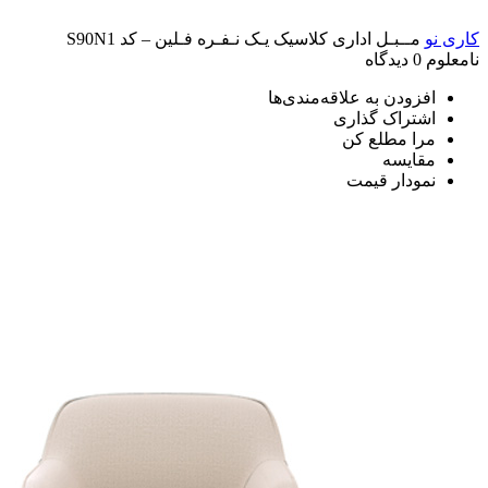
کاری نو
مــبـل اداری کلاسیک یـک نـفـره فـلین – کد S90N1
نامعلوم
0 دیدگاه
افزودن به علاقه‌مندی‌ها
اشتراک گذاری
مرا مطلع کن
مقایسه
نمودار قیمت