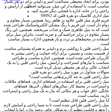
بودن، برای ایجاد محیطی مسالمت آمیز و دلپذیر برای دو نفر بسیار
مناسب است. با استفاده از این مبل، می‌توانید لحظاتی از آرامش و
راحتی را در خانه، اداره یا فضایی دیگر تجربه کنید.
مبل اداری کلاسیک دو نفره فلین-کد S90N2
فریم فلزی مبل فلین علاوه بر ظاهر زیبا، همچنین بسیار مقاوم و
دوام دار است. این فریم با رنگ مشکی الکترواستاتیک طراحی شده
است که به مبل ظاهری شیک و جذاب می‌بخشد. همچنین، این رنگ
بسیار مقاوم در برابر خراشیدگی و ضربه است، بنابراین مبل برای
استفاده در محیط‌های پر تردد و باز همچون ادارات بسیار مناسب
است.
مبل راحتی فلین با روکشی نرم و دلپذیر به همراه پشتیبانی مناسب
از قسمت پشت و نشیمن، برای ارائه حمایت و راحتی بیشتر به
کاربران طراحی شده است. همچنین، اندازه مناسب و طراحی
متناسب با نیازهای استراحت و آرامش، مبل راحتی فلین را به یک
انتخاب عالی برای هر محیطی تبدیل کرده است.
سوالات متداول در مورد مبل راحتی دو نفره فلین
مبل راحتی فلین به چه کاربری‌هایی مناسب است؟
مبل راحتی فلین برای استفاده در فضاهای اداری، فضاهای ملاقات
و استراحت در محیط کار، سالن‌های انتظار، لابی‌ها، فضاهای
خانگی، اتاق خواب و هر مکانی که نیاز به یک مبل راحتی و استراحت
دارید، مناسب است.
آیا مبل راحتی فلین قابل تنظیم است؟
مبل راحتی فلین طراحی شده است تا به شما راحتی و آسایش لازم
را بدهد و قابلیت تنظیم آن به شکلی خاص وجود ندارد. اما با انتخاب