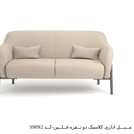
مــبـــل اداری کلاسیک دو نــفره فــلــین-کــد S90N2