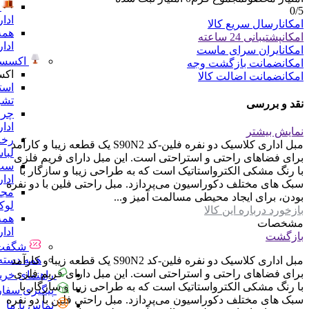
0
/5
ادا
امکان
ارسال سریع کالا
همه
امکان
پشتیبانی 24 ساعته
ادا
امکان
ایران سرای ماست
اکسسو
امکان
ضمانت بازگشت وجه
اکس
امکان
ضمانت اضالت کالا
است
تشر
نقد و بررسی
چرا
ادا
نمایش بیشتر
رخت
مبل اداری کلاسیک دو نفره فلین-کد S90N2 یک قطعه زیبا و کارآمد
لبا
برای فضاهای راحتی و استراحتی است. این مبل دارای فریم فلزی
ست 
با رنگ مشکی الکترواستاتیک است که به طراحی زیبا و سازگار با
ادا
سبک های مختلف دکوراسیون می‌پردازد. مبل راحتی فلین با دو نفره
مجس
بودن، برای ایجاد محیطی مسالمت آمیز و...
لو
بازخورد درباره این کالا
همه
مشخصات
ادا
بازگشت
شگفت 
همه دسته 
مبل اداری کلاسیک دو نفره فلین-کد S90N2 یک قطعه زیبا و کارآمد
برای فضاهای راحتی و استراحتی است. این مبل دارای فریم فلزی
راهنمای خری
با رنگ مشکی الکترواستاتیک است که به طراحی زیبا و سازگار با
پیگیری سفا
سبک های مختلف دکوراسیون می‌پردازد. مبل راحتی فلین با دو نفره
تماس با ما