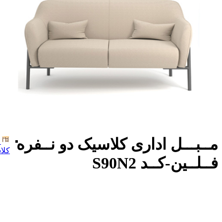
مــبـــل اداری کلاسیک دو نــفره
کلا
فــلــین-کــد S90N2