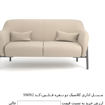
مــبـــل اداری کلاسیک دو نــفره فــلــین-کــد S90N2
ارزش خرید به نسبت قیمت
عالی