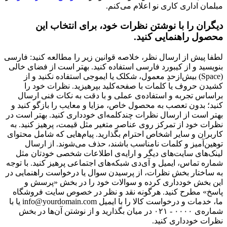
مبلمان اداری کاری نو اعلام می‌کنم.
دیگران را با نوشتن نظرات خود، برای انتخاب این
محصول راهنمایی کنید.
لطفا پیش از ارسال نظر، خلاصه قوانین زیر را مطالعه کنید: فارسی
بنویسید و از کیبورد فارسی استفاده کنید. بهتر است از فضای خالی
(Space) بیش‌از‌حدِ معمول، شکلک یا ایموجی استفاده نکنید و از
کشیدن حروف یا کلمات با صفحه‌کلید بپرهیزید. نظرات خود را
براساس تجربه و استفاده‌ی عملی و با دقت به نکات فنی ارسال
کنید؛ بدون تعصب به محصول خاص، مزایا و معایب را بازگو کنید و
بهتر است از ارسال نظرات چندکلمه‌‌ای خودداری کنید. بهتر است در
نظرات خود از تمرکز روی عناصر متغیر مثل قیمت، پرهیز کنید. به
کاربران و سایر اشخاص احترام بگذارید. پیام‌هایی که شامل محتوای
توهین‌آمیز و کلمات نامناسب باشند، حذف می‌شوند. از ارسال
لینک‌های سایت‌های دیگر و ارایه‌ی اطلاعات شخصی خودتان مثل
شماره تماس، ایمیل و آی‌دی شبکه‌های اجتماعی پرهیز کنید. با توجه
به ساختار بخش نظرات، از پرسیدن سوال یا درخواست راهنمایی در
این بخش خودداری کرده و سوالات خود را در بخش «پرسش و
پاسخ» مطرح کنید. هرگونه نقد و نظر در خصوص سایت فروشگاه
ما، خدمات و درخواست کالا را با ایمیل info@yourdomain.com یا با
شماره‌ی ۰۰۰۰ - ۰۲۱ در میان بگذارید و از نوشتن آن‌ها در بخش
نظرات خودداری کنید.