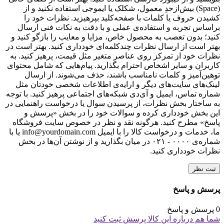
(Space) بیش‌از‌حدِ معمول، شکلک یا ایموجی استفاده نکنید و از
کشیدن حروف یا کلمات با صفحه‌کلید بپرهیزید. نظرات خود را
براساس تجربه و استفاده‌ی عملی و با دقت به نکات فنی ارسال
کنید؛ بدون تعصب به محصول خاص، مزایا و معایب را بازگو کنید و
بهتر است از ارسال نظرات چندکلمه‌‌ای خودداری کنید. بهتر است در
نظرات خود از تمرکز روی عناصر متغیر مثل قیمت، پرهیز کنید. به
کاربران و سایر اشخاص احترام بگذارید. پیام‌هایی که شامل محتوای
توهین‌آمیز و کلمات نامناسب باشند، حذف می‌شوند. از ارسال
لینک‌های سایت‌های دیگر و ارایه‌ی اطلاعات شخصی خودتان مثل
شماره تماس، ایمیل و آی‌دی شبکه‌های اجتماعی پرهیز کنید. با توجه
به ساختار بخش نظرات، از پرسیدن سوال یا درخواست راهنمایی در
این بخش خودداری کرده و سوالات خود را در بخش «پرسش و
پاسخ» مطرح کنید. هرگونه نقد و نظر در خصوص سایت فروشگاه
ما، خدمات و درخواست کالا را با ایمیل info@yourdomain.com یا با
شماره‌ی ۰۰۰۰ - ۰۲۱ در میان بگذارید و از نوشتن آن‌ها در بخش
نظرات خودداری کنید.
ثبت نظر
پرسش و پاسخ
0 پرسش و پاسخ
شما هم درباره این کالا پرسش ثبت کنید