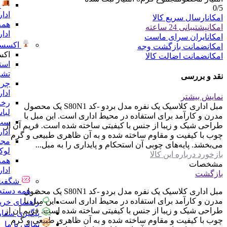
0
/5
ادا
امکان
ارسال سریع کالا
همه
امکان
پشتیبانی 24 ساعته
ادا
امکان
ایران سرای ماست
اکسسو
امکان
ضمانت بازگشت وجه
اکس
امکان
ضمانت اضالت کالا
است
تشر
نقد و بررسی
چرا
ادا
نمایش بیشتر
رخت
مبل اداری کلاسیک یک نفره مدل بردو -کد S80N1 یک محصول
لبا
مدرن و کارآمد برای استفاده در محیط اداری است. این مبل با
ست 
طراحی شیک و زیبا از جنس با کیفیتی ساخته شده است. فریم آن از
ادا
چوب با کیفیت و مقاوم ساخته شده و به آن ظاهری طبیعی و گرم
مجس
می‌بخشد. پایه‌های چوبی آن استحکام و پایداری را به مبل...
لو
بازخورد درباره این کالا
همه
مشخصات
ادا
بازگشت
شگفت 
همه دسته 
مبل اداری کلاسیک یک نفره مدل بردو -کد S80N1 یک محصول
مدرن و کارآمد برای استفاده در محیط اداری است. این مبل با
راهنمای خری
طراحی شیک و زیبا از جنس با کیفیتی ساخته شده است. فریم آن از
پیگیری سفا
چوب با کیفیت و مقاوم ساخته شده و به آن ظاهری طبیعی و گرم
تماس با ما