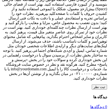
بنویسید و از کیبورد فارسی استفاده کنید. بهتر است از فضای خالی
(Space) بیش‌از‌حدِ معمول، شکلک یا ایموجی استفاده نکنید و از
کشیدن حروف یا کلمات با صفحه‌کلید بپرهیزید. نظرات خود را
براساس تجربه و استفاده‌ی عملی و با دقت به نکات فنی ارسال
کنید؛ بدون تعصب به محصول خاص، مزایا و معایب را بازگو کنید و
بهتر است از ارسال نظرات چندکلمه‌‌ای خودداری کنید. بهتر است در
نظرات خود از تمرکز روی عناصر متغیر مثل قیمت، پرهیز کنید. به
کاربران و سایر اشخاص احترام بگذارید. پیام‌هایی که شامل محتوای
توهین‌آمیز و کلمات نامناسب باشند، حذف می‌شوند. از ارسال
لینک‌های سایت‌های دیگر و ارایه‌ی اطلاعات شخصی خودتان مثل
شماره تماس، ایمیل و آی‌دی شبکه‌های اجتماعی پرهیز کنید. با توجه
به ساختار بخش نظرات، از پرسیدن سوال یا درخواست راهنمایی در
این بخش خودداری کرده و سوالات خود را در بخش «پرسش و
پاسخ» مطرح کنید. هرگونه نقد و نظر در خصوص سایت فروشگاه
ما، خدمات و درخواست کالا را با ایمیل info@yourdomain.com یا با
شماره‌ی ۰۰۰۰ - ۰۲۱ در میان بگذارید و از نوشتن آن‌ها در بخش
نظرات خودداری کنید.
ثبت نظر
دیدگاه ها
0 دیدگاه ها