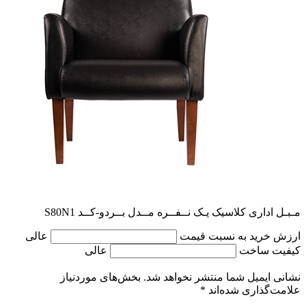
مـبـل اداری کلاسیک یـک نــفــره مــدل بــردو-کــد S80N1
ارزش خرید به نسبت قیمت
عالی
کیفیت ساخت
عالی
نشانی ایمیل شما منتشر نخواهد شد.
بخش‌های موردنیاز
علامت‌گذاری شده‌اند
*