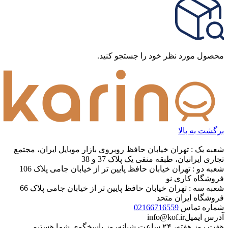
محصول مورد نظر خود را جستجو کنید.
برگشت به بالا
شعبه یک : تهران خیابان حافظ روبروی بازار موبایل ایران، مجتمع
تجاری ایرانیان، طبقه منفی یک پلاک 37 و 38
شعبه دو : تهران خیابان حافظ پایین تر از خیابان جامی پلاک 106
فروشگاه کاری نو
شعبه سه : تهران خیابان حافظ پایین تر از خیابان جامی پلاک 66
فروشگاه ایران متحد
شماره تماس
02166716559
آدرس ایمیل
info@kof.ir
هفت روز هفته، ۲۴ ساعت شبانه‌روز پاسخگوی شما هستیم.