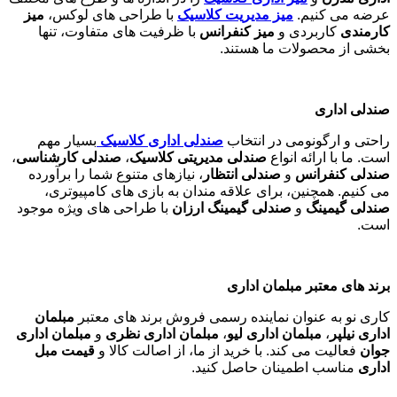
عرضه می کنیم.
میز مدیریت کلاسیک
با طراحی های لوکس،
میز
کارمندی
کاربردی و
میز کنفرانس
با ظرفیت های متفاوت، تنها
بخشی از محصولات ما هستند
.
صندلی اداری
راحتی و ارگونومی در انتخاب
صندلی اداری کلاسیک
بسیار مهم
است. ما با ارائه انواع
صندلی مدیریتی کلاسیک
،
صندلی کارشناسی
،
صندلی کنفرانس
و
صندلی انتظار
، نیازهای متنوع شما را برآورده
می کنیم. همچنین، برای علاقه مندان به بازی های کامپیوتری،
صندلی گیمینگ
و
صندلی گیمینگ ارزان
با طراحی های ویژه موجود
است
.
برند های معتبر مبلمان اداری
کاری نو به عنوان نماینده رسمی فروش برند های معتبر
مبلمان
اداری نیلپر
،
مبلمان اداری لیو
،
مبلمان اداری نظری
و
مبلمان اداری
جوان
فعالیت می کند. با خرید از ما، از اصالت کالا و
قیمت مبل
اداری
مناسب اطمینان حاصل کنید
.