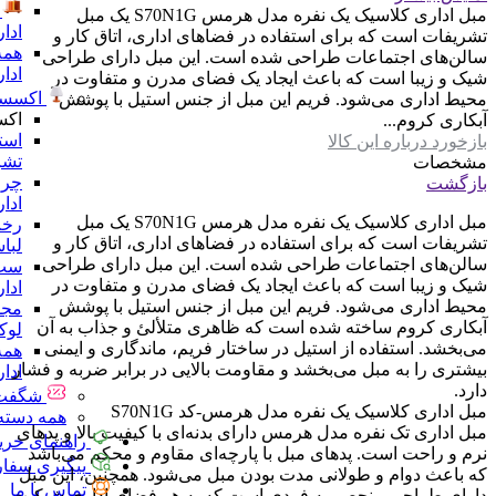
مبل اداری کلاسیک یک نفره مدل هرمس S70N1G یک مبل
ادا
تشریفات است که برای استفاده در فضاهای اداری، اتاق کار و
همه
سالن‌های اجتماعات طراحی شده است. این مبل دارای طراحی
ادا
شیک و زیبا است که باعث ایجاد یک فضای مدرن و متفاوت در
اکسسو
محیط اداری می‌شود. فریم این مبل از جنس استیل با پوشش
اکس
آبکاری کروم...
است
بازخورد درباره این کالا
تشر
مشخصات
چرا
بازگشت
ادا
مبل اداری کلاسیک یک نفره مدل هرمس S70N1G یک مبل
رخت
تشریفات است که برای استفاده در فضاهای اداری، اتاق کار و
لبا
سالن‌های اجتماعات طراحی شده است. این مبل دارای طراحی
ست 
شیک و زیبا است که باعث ایجاد یک فضای مدرن و متفاوت در
ادا
محیط اداری می‌شود. فریم این مبل از جنس استیل با پوشش
مجس
آبکاری کروم ساخته شده است که ظاهری متلألئ و جذاب به آن
لو
می‌بخشد. استفاده از استیل در ساختار فریم، ماندگاری و ایمنی
همه
بیشتری را به مبل می‌بخشد و مقاومت بالایی در برابر ضربه و فشار
ادا
دارد.
شگفت 
مبل اداری کلاسیک یک نفره مدل هرمس-کد S70N1G
همه دسته 
مبل اداری تک نفره مدل هرمس دارای بدنه‌ای با کیفیت بالا و پد‌های
راهنمای خری
نرم و راحت است. پد‌های مبل با پارچه‌ای مقاوم و محکم می‌باشد
پیگیری سفا
که باعث دوام و طولانی مدت بودن مبل می‌شود. همچنین، این مبل
تماس با ما
دارای طراحی منحصر به فردی است که به هر فضای اداری شیکیت