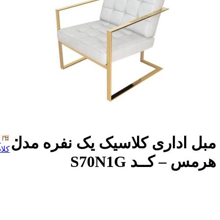
مبل اداری کلاسیک یک نفره مدل
کلا
هرمس – کــد S70N1G