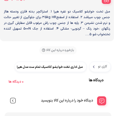
مبل تخت خوابشو کلاسیک دو نفره هیرا ۱. استراکچر بدنه فلزی ودسته هااز
جنس چوب میباشد ۲. استفاده از اسفنج۳۵kg HR برای جلوگیری از تغییر حالت
و نرم شدن نشیمن ۳. پایه ها از جنس چوب راش مرغوب قابل سفارش گیری در
رنگهای :خود رنگ – گردویی- مشکی ۴. استفاده از جک ۵۰۰N تسهیل کننده
تختخواب شو ۵....
بازخورد درباره این کالا
کاری نو
مبل اداری تخت خوابشو کلاسیک تمام ست مدل هیرا
دیدگاه ها
0 دیدگاه ها
دیدگاه خود را درباره این کالا بنویسید