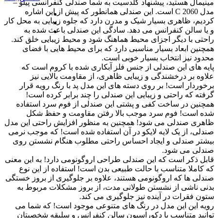
مینیمال هستید، پیشنهاد گلدسیت به شما صندلی کنفرانسی پیلو –
مدل C 2060 است. این صندلی همانطور که پیش از این اشاره
کردیم، ظاهری بسیار شیک و مدرن دارد که جلوه زیبایی به محل کار
و یا سالن کنفرانس می دهد. سادگی این صندلی باعث شده به
راحتی با دیگر اجزای محیط هماهنگ شود و محیط زیبایی خلق کند.
همچنین ابعاد بسیار مناسبی دارد که برای محیط هایی با فضای
محدود نیز انتخاب بسیار خوبی است.
پایه های این صندلی از جنس فلز آبکاری شده با کروم است که
علاوه بر درخشندگی و زیبایی ظاهری، از مقاومت بالایی نیز
برخوردار است! بر روی دسته های این مدل پد با رنگ رویه قرار
گرفته که راحتی و زیبایی این صندلی را چند برابر کرده است!
همچنین در ساخت کفی و پشتی این صندلی از فوم سرد استفاده
شده است! فوم سرد موجب بالا رفتن مقاومت و حفظ شکل
ظاهری صندلی می شود! همچنین به منظور افزایش راحتی این مدل
صندلی، از یک لایه لایکو در آن استفاده شده است! که موجب نرمی
بیشتر صندلی و ایجاد احساس راحتی مطلوب هنگام نشستن روی
صندلی می شود.
قابل ذکر است که این صندلی طراحی اروگونومی دارد! به این معنی
که کاملا متناسب با حالت طبیعی بدن است! استفاده از این نوع
صندلی ها که اروگونومی هستند، علاوه بر جلوگیری از بروز خستگی
بدنی ناشی از نشستن طولانی مدت، از بروز مشکلات مربوط به
ستون فقرات در آینده نیز جلوگیری می کند.
رویه این این مدل در رنگ های متنوعی موجود است! که شما می
توانید متناسب با دکوراسیون سالن کنفرانس و سلیقه شخصیتان