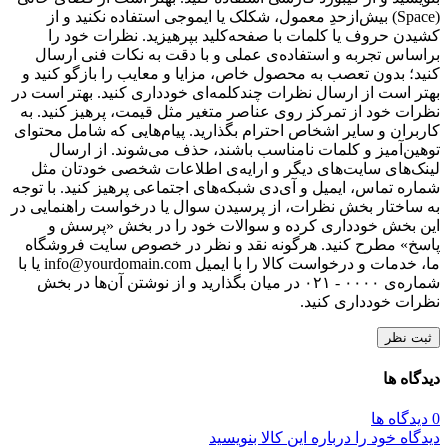
(Space) بیش‌از‌حدِ معمول، شکلک یا ایموجی استفاده نکنید و از
کشیدن حروف یا کلمات با صفحه‌کلید بپرهیزید. نظرات خود را
براساس تجربه و استفاده‌ی عملی و با دقت به نکات فنی ارسال
کنید؛ بدون تعصب به محصول خاص، مزایا و معایب را بازگو کنید و
بهتر است از ارسال نظرات چندکلمه‌‌ای خودداری کنید. بهتر است در
نظرات خود از تمرکز روی عناصر متغیر مثل قیمت، پرهیز کنید. به
کاربران و سایر اشخاص احترام بگذارید. پیام‌هایی که شامل محتوای
توهین‌آمیز و کلمات نامناسب باشند، حذف می‌شوند. از ارسال
لینک‌های سایت‌های دیگر و ارایه‌ی اطلاعات شخصی خودتان مثل
شماره تماس، ایمیل و آی‌دی شبکه‌های اجتماعی پرهیز کنید. با توجه
به ساختار بخش نظرات، از پرسیدن سوال یا درخواست راهنمایی در
این بخش خودداری کرده و سوالات خود را در بخش «پرسش و
پاسخ» مطرح کنید. هرگونه نقد و نظر در خصوص سایت فروشگاه
ما، خدمات و درخواست کالا را با ایمیل info@yourdomain.com یا با
شماره‌ی ۰۰۰۰ - ۰۲۱ در میان بگذارید و از نوشتن آن‌ها در بخش
نظرات خودداری کنید.
ثبت نظر
دیدگاه ها
0 دیدگاه ها
دیدگاه خود را درباره این کالا بنویسید