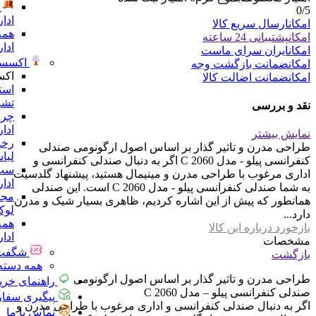
0
/5
ادا
امکان
ارسال سریع کالا
همه
امکان
پشتیبانی 24 ساعته
ادا
امکان
ایران سرای ماست
اکسسو
امکان
ضمانت بازگشت وجه
اکس
امکان
ضمانت اضالت کالا
است
تشر
نقد و بررسی
چرا
ادا
نمایش بیشتر
رخت
طراحی مدرن و تاثیر گذار بر اساس اصول ارگونومی صندلی
لبا
کنفرانسی پیلو - مدل C 2060 اگر به دنبال صندلی کنفرانسی و
ست 
اداری مرغوب با طراحی مدرن و مینیمال هستید، پیشنهاد گلدسیت
ادا
به شما صندلی کنفرانسی پیلو - مدل C 2060 است. این صندلی
مجس
همانطور که پیش از این اشاره کردیم، ظاهری بسیار شیک و مدرن
لو
دارد...
همه
بازخورد درباره این کالا
ادا
مشخصات
شگفت 
بازگشت
همه دسته 
طراحی مدرن و تاثیر گذار بر اساس اصول ارگونومی
راهنمای خری
صندلی کنفرانسی پیلو – مدل C 2060
پیگیری سفا
اگر به دنبال صندلی کنفرانسی و اداری مرغوب با طراحی مدرن و
تماس با ما