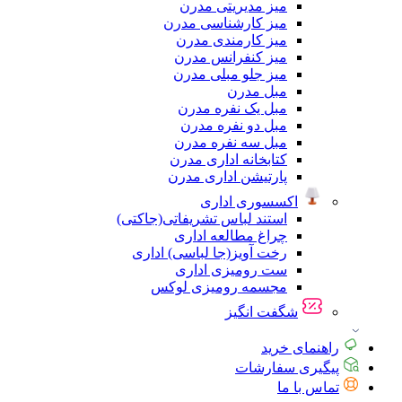
میز مدیریتی مدرن
میز کارشناسی مدرن
میز کارمندی مدرن
میز کنفرانس مدرن
میز جلو مبلی مدرن
مبل مدرن
مبل یک نفره مدرن
مبل دو نفره مدرن
مبل سه نفره مدرن
کتابخانه اداری مدرن
پارتیشن اداری مدرن
اکسسوری اداری
استند لباس تشریفاتی(جاکتی)
چراغ مطالعه اداری
رخت آویز(جا لباسی) اداری
ست رومیزی اداری
مجسمه رومیزی لوکس
شگفت انگیز
راهنمای خرید
پیگیری سفارشات
تماس با ما