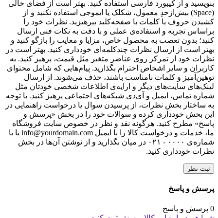
بنویسید و از کیبورد فارسی استفاده کنید. بهتر است از فضای خالی
(Space) بیش‌از‌حدِ معمول، شکلک یا ایموجی استفاده نکنید و از
کشیدن حروف یا کلمات با صفحه‌کلید بپرهیزید. نظرات خود را
براساس تجربه و استفاده‌ی عملی و با دقت به نکات فنی ارسال
کنید؛ بدون تعصب به محصول خاص، مزایا و معایب را بازگو کنید و
بهتر است از ارسال نظرات چندکلمه‌‌ای خودداری کنید. بهتر است در
نظرات خود از تمرکز روی عناصر متغیر مثل قیمت، پرهیز کنید. به
کاربران و سایر اشخاص احترام بگذارید. پیام‌هایی که شامل محتوای
توهین‌آمیز و کلمات نامناسب باشند، حذف می‌شوند. از ارسال
لینک‌های سایت‌های دیگر و ارایه‌ی اطلاعات شخصی خودتان مثل
شماره تماس، ایمیل و آی‌دی شبکه‌های اجتماعی پرهیز کنید. با توجه
به ساختار بخش نظرات، از پرسیدن سوال یا درخواست راهنمایی در
این بخش خودداری کرده و سوالات خود را در بخش «پرسش و
پاسخ» مطرح کنید. هرگونه نقد و نظر در خصوص سایت فروشگاه
ما، خدمات و درخواست کالا را با ایمیل info@yourdomain.com یا با
شماره‌ی ۰۰۰۰ - ۰۲۱ در میان بگذارید و از نوشتن آن‌ها در بخش
نظرات خودداری کنید.
ثبت نظر
پرسش و پاسخ
0 پرسش و پاسخ
شما هم درباره این کالا پرسش ثبت کنید