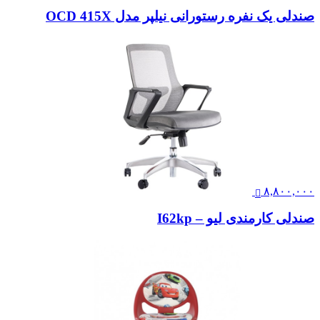
صندلی یک نفره رستورانی نیلپر مدل OCD 415X
۸,۸۰۰,۰۰۰
صندلی کارمندی لیو – I62kp