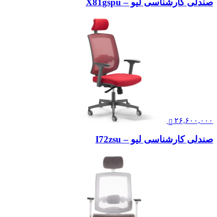
صندلی کارشناسی لیو – X81gspu
۲۶,۶۰۰,۰۰۰
صندلی کارشناسی لیو – I72zsu