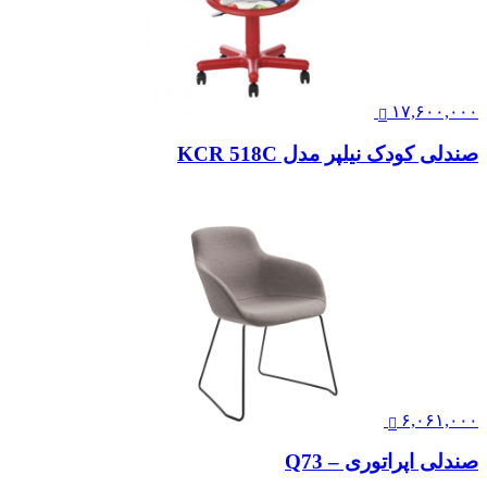
۱۷,۶۰۰,۰۰۰
صندلی کودک نیلپر مدل KCR 518C
۶,۰۶۱,۰۰۰
صندلی اپراتوری – Q73