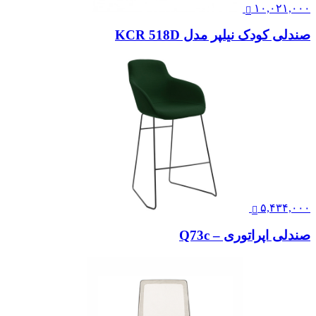
۱۰,۰۲۱,۰۰۰
صندلی کودک نیلپر مدل KCR 518D
۵,۴۳۴,۰۰۰
صندلی اپراتوری – Q73c