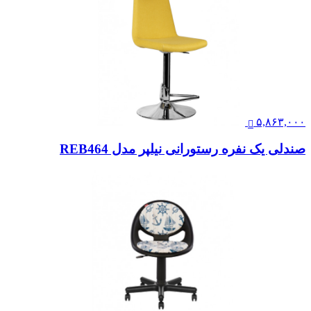
۵,۸۶۳,۰۰۰
صندلی یک نفره رستورانی نیلپر مدل REB464