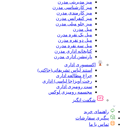
میز مدیریتی مدرن
میز کارشناسی مدرن
میز کارمندی مدرن
میز کنفرانس مدرن
میز جلو مبلی مدرن
مبل مدرن
مبل یک نفره مدرن
مبل دو نفره مدرن
مبل سه نفره مدرن
کتابخانه اداری مدرن
پارتیشن اداری مدرن
اکسسوری اداری
استند لباس تشریفاتی(جاکتی)
چراغ مطالعه اداری
رخت آویز(جا لباسی) اداری
ست رومیزی اداری
مجسمه رومیزی لوکس
شگفت انگیز
راهنمای خرید
پیگیری سفارشات
تماس با ما