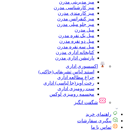
میز مدیریتی مدرن
میز کارشناسی مدرن
میز کارمندی مدرن
میز کنفرانس مدرن
میز جلو مبلی مدرن
مبل مدرن
مبل یک نفره مدرن
مبل دو نفره مدرن
مبل سه نفره مدرن
کتابخانه اداری مدرن
پارتیشن اداری مدرن
اکسسوری اداری
استند لباس تشریفاتی(جاکتی)
چراغ مطالعه اداری
رخت آویز(جا لباسی) اداری
ست رومیزی اداری
مجسمه رومیزی لوکس
شگفت انگیز
راهنمای خرید
پیگیری سفارشات
تماس با ما