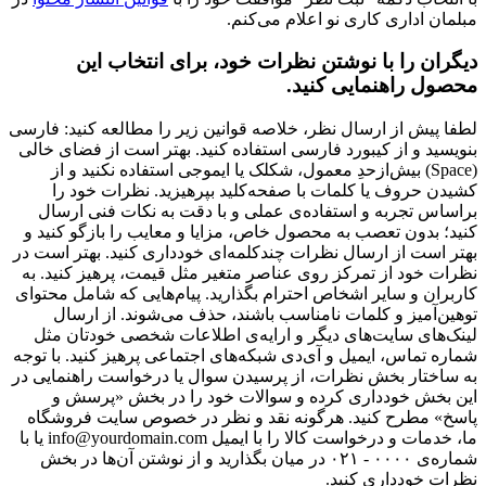
مبلمان اداری کاری نو اعلام می‌کنم.
دیگران را با نوشتن نظرات خود، برای انتخاب این
محصول راهنمایی کنید.
لطفا پیش از ارسال نظر، خلاصه قوانین زیر را مطالعه کنید: فارسی
بنویسید و از کیبورد فارسی استفاده کنید. بهتر است از فضای خالی
(Space) بیش‌از‌حدِ معمول، شکلک یا ایموجی استفاده نکنید و از
کشیدن حروف یا کلمات با صفحه‌کلید بپرهیزید. نظرات خود را
براساس تجربه و استفاده‌ی عملی و با دقت به نکات فنی ارسال
کنید؛ بدون تعصب به محصول خاص، مزایا و معایب را بازگو کنید و
بهتر است از ارسال نظرات چندکلمه‌‌ای خودداری کنید. بهتر است در
نظرات خود از تمرکز روی عناصر متغیر مثل قیمت، پرهیز کنید. به
کاربران و سایر اشخاص احترام بگذارید. پیام‌هایی که شامل محتوای
توهین‌آمیز و کلمات نامناسب باشند، حذف می‌شوند. از ارسال
لینک‌های سایت‌های دیگر و ارایه‌ی اطلاعات شخصی خودتان مثل
شماره تماس، ایمیل و آی‌دی شبکه‌های اجتماعی پرهیز کنید. با توجه
به ساختار بخش نظرات، از پرسیدن سوال یا درخواست راهنمایی در
این بخش خودداری کرده و سوالات خود را در بخش «پرسش و
پاسخ» مطرح کنید. هرگونه نقد و نظر در خصوص سایت فروشگاه
ما، خدمات و درخواست کالا را با ایمیل info@yourdomain.com یا با
شماره‌ی ۰۰۰۰ - ۰۲۱ در میان بگذارید و از نوشتن آن‌ها در بخش
نظرات خودداری کنید.