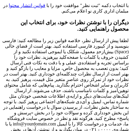
با انتخاب دکمه "ثبت نظر" موافقت خود را با
قوانین انتشار محتوا
در
مبلمان اداری کاری نو اعلام می‌کنم.
دیگران را با نوشتن نظرات خود، برای انتخاب این
محصول راهنمایی کنید.
لطفا پیش از ارسال نظر، خلاصه قوانین زیر را مطالعه کنید: فارسی
بنویسید و از کیبورد فارسی استفاده کنید. بهتر است از فضای خالی
(Space) بیش‌از‌حدِ معمول، شکلک یا ایموجی استفاده نکنید و از
کشیدن حروف یا کلمات با صفحه‌کلید بپرهیزید. نظرات خود را
براساس تجربه و استفاده‌ی عملی و با دقت به نکات فنی ارسال
کنید؛ بدون تعصب به محصول خاص، مزایا و معایب را بازگو کنید و
بهتر است از ارسال نظرات چندکلمه‌‌ای خودداری کنید. بهتر است در
نظرات خود از تمرکز روی عناصر متغیر مثل قیمت، پرهیز کنید. به
کاربران و سایر اشخاص احترام بگذارید. پیام‌هایی که شامل محتوای
توهین‌آمیز و کلمات نامناسب باشند، حذف می‌شوند. از ارسال
لینک‌های سایت‌های دیگر و ارایه‌ی اطلاعات شخصی خودتان مثل
شماره تماس، ایمیل و آی‌دی شبکه‌های اجتماعی پرهیز کنید. با توجه
به ساختار بخش نظرات، از پرسیدن سوال یا درخواست راهنمایی در
این بخش خودداری کرده و سوالات خود را در بخش «پرسش و
پاسخ» مطرح کنید. هرگونه نقد و نظر در خصوص سایت فروشگاه
ما، خدمات و درخواست کالا را با ایمیل info@yourdomain.com یا با
شماره‌ی ۰۰۰۰ - ۰۲۱ در میان بگذارید و از نوشتن آن‌ها در بخش