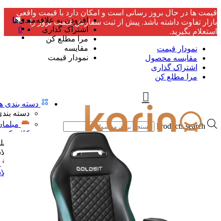
قیمت ها در حال بروز رسانی است و امکان دارد با قیمت واقعی
0
افزودن به علاقه‌مندی‌ها
بازار تفاوت داشته باشد. پیش از ثبت سفارش قیمت بروز را
اشتراک گذاری
0
استعلام بگیرید.
مرا مطلع کن
مقایسه
نمودار قیمت
نمودار قیمت
مقایسه محصول
اشتراک گذاری
مرا مطلع کن
دسته بندی ها
دسته بندی
مبلمان
Products search
کلاسیک
مبل
کلا
کلا