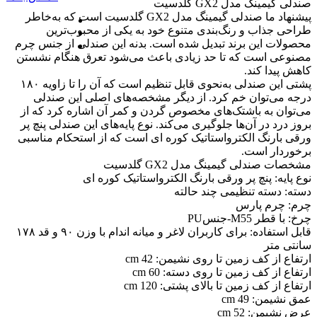
صندلی گیمینگ مدل GX2 گلدسیت
پیشنهاد ما صندلی گیمینگ مدل GX2 گلدسیت است که به‌خاطر
طراحی جذاب و رنگ‌بندی متنوع خود به یکی از محبوب‌ترین
محصولات این برند تبدیل شده است. بدنه این صندلی از جنس چرم
مصنوعی است که تا حد زیادی باعث می‌شود تعرق هنگام نشستن
کاهش پیدا کند.
پشتی این صندلی به‌نحوی قابل تنظیم است که آن را تا زاویه ۱۸۰
درجه می‌توان خم کرد. از دیگر مشخصه‌های اصلی این صندلی
می‌توان به باشتک‌های مخصوص گردن و کمر آن اشاره کرد که از
بروز درد در آن‌ها جلوگیری می‌کند. نوع پایه‌های این صندلی پنچ پر
ورقی بارنگ الکترواستاتیک کوره ای است که از استحکام مناسبی
برخوردار است.
مشخصات صندلی گیمینگ مدل GX2 گلدسیت
نوع پایه: پنچ پر ورقی بارنگ الکترواستاتیک کوره ای
دسته: دسته تنظیمی چند حالته
چرم: چرم پارس
چرخ: با قطر M55-جنسPU
قابل استفاده: برای کاربران لاغر و میانه اندام با وزن ۹۰ و قد ۱۷۸
سانتی متر
ارتفاع از کف زمین تا روی نشیمن: 42 cm
ارتفاع از کف زمین تا روی دسته: 60 cm
ارتفاع از کف زمین تا بالای پشتی: 120 cm
عمق نشیمن: 49 cm
عرض نشیمن: 52 cm