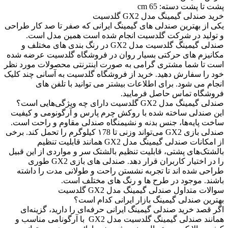
پشت تا پشت دسته: 65 cm
خرید صندلی گیمینگ مدل GX2 گلدسیت
یکی از بهترین صندلی های گیمینگ ایرانی که صفر تا صد کار طراحی
و تولید در شرکت گلدسیت انجام شده است همین مدل است.
صندلی گیمینگ گلدسیت مدل GX2 در رنگ بندی های مختلف و
مکانیزم های حرکتی بسیار روان در فروشگاه گلدسیت عرضه شده
است تا شما مشتری گرامی به صورت اینترنتی محصولات مورد نظر
خود را سفارش دهید. خرید از فروشگاه گلدسیت به آسانی چند کلیک
انجام می شود. برای اطلاعات بیشتر می توانید با تلفن های
فروشگاه تماس حاصل فرمایید.
صندلی گیمینگ مدل GX2 گلدسیت دارای چه ویژگی‌هایی است؟
این صندلی ساخته شده با روکش چرم پارس و آرگونومی و کیفیت
ساخت پایه‌ها، جنس بدنه و نشیمنگاه صندلی مقاوم و راحت است.
صندلی بازی GX2 می‌تواند وزنی تا ۱78 کیلوگرم را تحمل کند. برخی
از امکانات صندلی گیمینگ مدل GX2 همانند قابلیت تنظیم
بالشتک‌های پشتی، قابلیت تنظیم بالشتک سر و مواردی از این قبیل
را در اختیار کاربران قرار دهد. صندلی های بازی GX2 طوری
طراحی شده اند تا تجربه نشستن راحت و طولانی مدت را داشته
باشند. موجود در طرح ها و رنگ های مختلف است.
سوالات متداول صندلی گیمینگ مدل GX2 گلدسیت
بهترین صندلی گیمینگ بازار ایرانی کدام است؟
اگر قصد خرید صندلی گیمینگ ایرانی حرفه‌ای را دارید، گزینه‌ای
همانند صندلی گیمینگ گلدسیت مدل GX2 با آرگونامی مناسب و