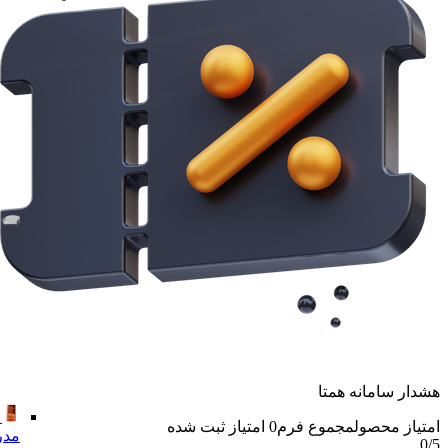
هشدار سامانه همتا
امتیاز محصول
مجموع فرم
0
امتیاز ثبت شده
مدر
0
/5