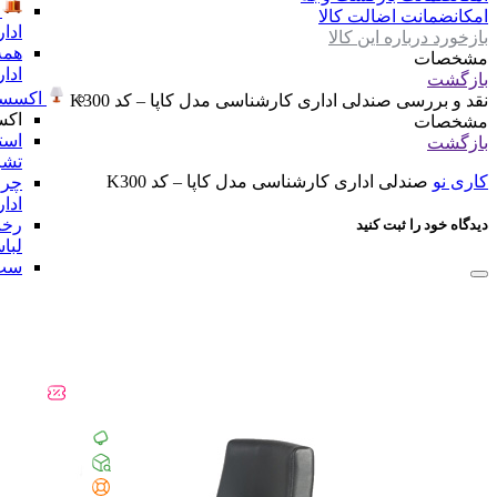
امکان
ضمانت اضالت کالا
ادا
بازخورد درباره این کالا
همه
مشخصات
ادا
بازگشت
اکسسو
نقد و بررسی
صندلی اداری کارشناسی مدل کاپا – کد K300
اکس
مشخصات
است
بازگشت
تشر
کاری نو
صندلی اداری کارشناسی مدل کاپا – کد K300
چرا
ادا
رخت
دیدگاه خود را ثبت کنید
لبا
ست 
ادا
مجس
لو
همه
ادا
شگفت 
همه دسته 
راهنمای خری
پیگیری سفا
تماس با ما