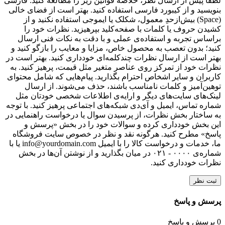
لطفا پیش از ارسال نظر، خلاصه قوانین زیر را مطالعه کنید: فارسی
بنویسید و از کیبورد فارسی استفاده کنید. بهتر است از فضای خالی
(Space) بیش‌از‌حدِ معمول، شکلک یا ایموجی استفاده نکنید و از
کشیدن حروف یا کلمات با صفحه‌کلید بپرهیزید. نظرات خود را
براساس تجربه و استفاده‌ی عملی و با دقت به نکات فنی ارسال
کنید؛ بدون تعصب به محصول خاص، مزایا و معایب را بازگو کنید و
بهتر است از ارسال نظرات چندکلمه‌‌ای خودداری کنید. بهتر است در
نظرات خود از تمرکز روی عناصر متغیر مثل قیمت، پرهیز کنید. به
کاربران و سایر اشخاص احترام بگذارید. پیام‌هایی که شامل محتوای
توهین‌آمیز و کلمات نامناسب باشند، حذف می‌شوند. از ارسال
لینک‌های سایت‌های دیگر و ارایه‌ی اطلاعات شخصی خودتان مثل
شماره تماس، ایمیل و آی‌دی شبکه‌های اجتماعی پرهیز کنید. با توجه
به ساختار بخش نظرات، از پرسیدن سوال یا درخواست راهنمایی در
این بخش خودداری کرده و سوالات خود را در بخش «پرسش و
پاسخ» مطرح کنید. هرگونه نقد و نظر در خصوص سایت فروشگاه
ما، خدمات و درخواست کالا را با ایمیل info@yourdomain.com یا با
شماره‌ی ۰۰۰۰ - ۰۲۱ در میان بگذارید و از نوشتن آن‌ها در بخش
نظرات خودداری کنید.
ثبت نظر
پرسش و پاسخ
0 پرسش و پاسخ