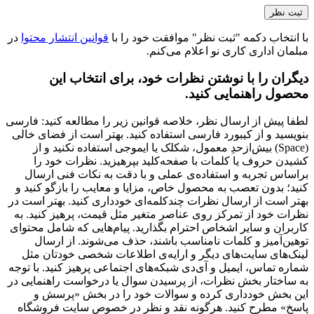
با انتخاب دکمه "ثبت نظر" موافقت خود را با
قوانین انتشار محتوا
در
مبلمان اداری کاری نو اعلام می‌کنم.
دیگران را با نوشتن نظرات خود، برای انتخاب این
محصول راهنمایی کنید.
لطفا پیش از ارسال نظر، خلاصه قوانین زیر را مطالعه کنید: فارسی
بنویسید و از کیبورد فارسی استفاده کنید. بهتر است از فضای خالی
(Space) بیش‌از‌حدِ معمول، شکلک یا ایموجی استفاده نکنید و از
کشیدن حروف یا کلمات با صفحه‌کلید بپرهیزید. نظرات خود را
براساس تجربه و استفاده‌ی عملی و با دقت به نکات فنی ارسال
کنید؛ بدون تعصب به محصول خاص، مزایا و معایب را بازگو کنید و
بهتر است از ارسال نظرات چندکلمه‌‌ای خودداری کنید. بهتر است در
نظرات خود از تمرکز روی عناصر متغیر مثل قیمت، پرهیز کنید. به
کاربران و سایر اشخاص احترام بگذارید. پیام‌هایی که شامل محتوای
توهین‌آمیز و کلمات نامناسب باشند، حذف می‌شوند. از ارسال
لینک‌های سایت‌های دیگر و ارایه‌ی اطلاعات شخصی خودتان مثل
شماره تماس، ایمیل و آی‌دی شبکه‌های اجتماعی پرهیز کنید. با توجه
به ساختار بخش نظرات، از پرسیدن سوال یا درخواست راهنمایی در
این بخش خودداری کرده و سوالات خود را در بخش «پرسش و
پاسخ» مطرح کنید. هرگونه نقد و نظر در خصوص سایت فروشگاه