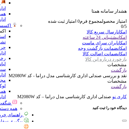
ادا
هشدار سامانه همتا
همه
ادا
امتیاز محصول
مجموع فرم
0
امتیاز ثبت شده
اکسسو
0
/5
اکس
امکان
ارسال سریع کالا
است
امکان
پشتیبانی 24 ساعته
تشر
امکان
ایران سرای ماست
چرا
امکان
ضمانت بازگشت وجه
ادا
امکان
ضمانت اضالت کالا
رخت
بازخورد درباره این کالا
لبا
مشخصات
ست 
بازگشت
ادا
نقد و بررسی
صندلی اداری کارشناسی مدل دراما - کد M2080W
مجس
مشخصات
لو
بازگشت
همه
ادا
کاری نو
صندلی اداری کارشناسی مدل دراما – کد M2080W
شگفت 
دیدگاه خود را ثبت کنید
همه دسته 
راهنمای خری
پیگیری سفا
تماس با ما