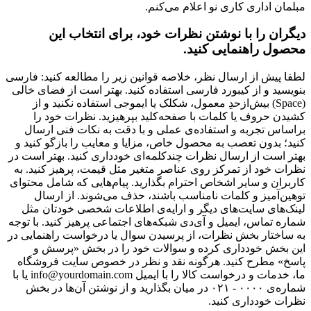
مبلمان اداری کاری نو اعلام می‌کنم.
دیگران را با نوشتن نظرات خود، برای انتخاب این
محصول راهنمایی کنید.
لطفا پیش از ارسال نظر، خلاصه قوانین زیر را مطالعه کنید: فارسی
بنویسید و از کیبورد فارسی استفاده کنید. بهتر است از فضای خالی
(Space) بیش‌از‌حدِ معمول، شکلک یا ایموجی استفاده نکنید و از
کشیدن حروف یا کلمات با صفحه‌کلید بپرهیزید. نظرات خود را
براساس تجربه و استفاده‌ی عملی و با دقت به نکات فنی ارسال
کنید؛ بدون تعصب به محصول خاص، مزایا و معایب را بازگو کنید و
بهتر است از ارسال نظرات چندکلمه‌‌ای خودداری کنید. بهتر است در
نظرات خود از تمرکز روی عناصر متغیر مثل قیمت، پرهیز کنید. به
کاربران و سایر اشخاص احترام بگذارید. پیام‌هایی که شامل محتوای
توهین‌آمیز و کلمات نامناسب باشند، حذف می‌شوند. از ارسال
لینک‌های سایت‌های دیگر و ارایه‌ی اطلاعات شخصی خودتان مثل
شماره تماس، ایمیل و آی‌دی شبکه‌های اجتماعی پرهیز کنید. با توجه
به ساختار بخش نظرات، از پرسیدن سوال یا درخواست راهنمایی در
این بخش خودداری کرده و سوالات خود را در بخش «پرسش و
پاسخ» مطرح کنید. هرگونه نقد و نظر در خصوص سایت فروشگاه
ما، خدمات و درخواست کالا را با ایمیل info@yourdomain.com یا با
شماره‌ی ۰۰۰۰ - ۰۲۱ در میان بگذارید و از نوشتن آن‌ها در بخش
نظرات خودداری کنید.