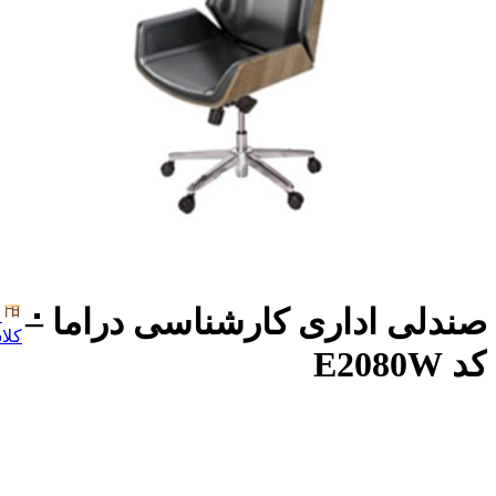
صندلی اداری کارشناسی دراما –
کلا
کد E2080W