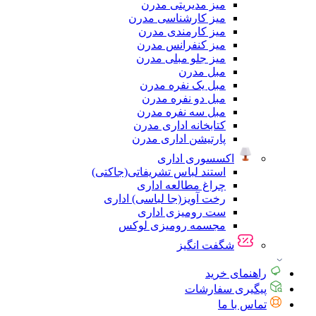
میز مدیریتی مدرن
میز کارشناسی مدرن
میز کارمندی مدرن
میز کنفرانس مدرن
میز جلو مبلی مدرن
مبل مدرن
مبل یک نفره مدرن
مبل دو نفره مدرن
مبل سه نفره مدرن
کتابخانه اداری مدرن
پارتیشن اداری مدرن
اکسسوری اداری
استند لباس تشریفاتی(جاکتی)
چراغ مطالعه اداری
رخت آویز(جا لباسی) اداری
ست رومیزی اداری
مجسمه رومیزی لوکس
شگفت انگیز
راهنمای خرید
پیگیری سفارشات
تماس با ما