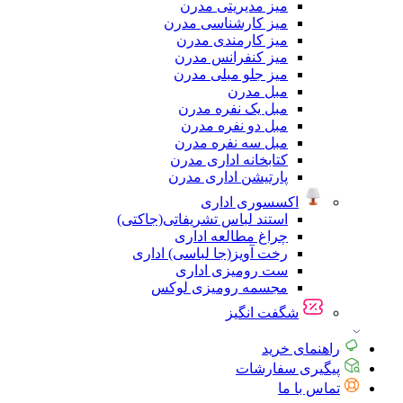
میز مدیریتی مدرن
میز کارشناسی مدرن
میز کارمندی مدرن
میز کنفرانس مدرن
میز جلو مبلی مدرن
مبل مدرن
مبل یک نفره مدرن
مبل دو نفره مدرن
مبل سه نفره مدرن
کتابخانه اداری مدرن
پارتیشن اداری مدرن
اکسسوری اداری
استند لباس تشریفاتی(جاکتی)
چراغ مطالعه اداری
رخت آویز(جا لباسی) اداری
ست رومیزی اداری
مجسمه رومیزی لوکس
شگفت انگیز
راهنمای خرید
پیگیری سفارشات
تماس با ما