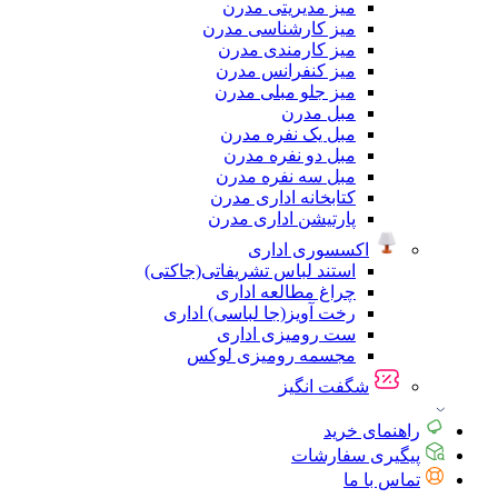
میز مدیریتی مدرن
میز کارشناسی مدرن
میز کارمندی مدرن
میز کنفرانس مدرن
میز جلو مبلی مدرن
مبل مدرن
مبل یک نفره مدرن
مبل دو نفره مدرن
مبل سه نفره مدرن
کتابخانه اداری مدرن
پارتیشن اداری مدرن
اکسسوری اداری
استند لباس تشریفاتی(جاکتی)
چراغ مطالعه اداری
رخت آویز(جا لباسی) اداری
ست رومیزی اداری
مجسمه رومیزی لوکس
شگفت انگیز
راهنمای خرید
پیگیری سفارشات
تماس با ما