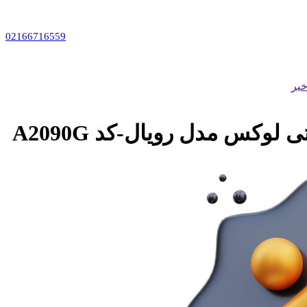
02166716559
یر
لوکس مدل رویال-کد A2090G