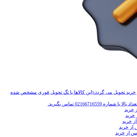
 خرید تحویل می گردد.(این کالاها با تگ تحویل فوری مشخص شده
 02166716559 تماس بگیرید.