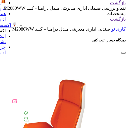
بازگشت
ادا
نقد و بررسی
صندلی اداری مدیریتی مـدل درامـا - کــد M2080WW
همه
مشخصات
ادا
بازگشت
اکسسو
کاری نو
صندلی اداری مدیریتی مـدل درامـا – کــد M2080WW
اکس
است
دیدگاه خود را ثبت کنید
تشر
چرا
ادا
رخت
لبا
ست 
ادا
مجس
لو
همه
ادا
شگفت 
همه دسته 
راهنمای خری
پیگیری سفا
تماس با ما