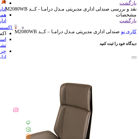
بازگشت
ادا
نقد و بررسی
صندلی اداری مدیریتی مـدل درامـا - کــد M2080WB
همه
مشخصات
ادا
بازگشت
اکسسو
کاری نو
صندلی اداری مدیریتی مـدل درامـا – کــد M2080WB
اکس
است
دیدگاه خود را ثبت کنید
تشر
چرا
ادا
رخت
لبا
ست 
ادا
مجس
لو
همه
ادا
شگفت 
همه دسته 
راهنمای خری
پیگیری سفا
تماس با ما