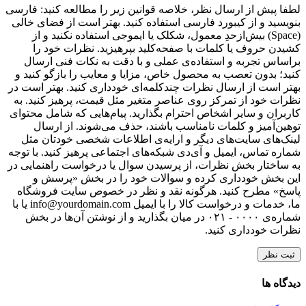
لطفا پیش از ارسال نظر، خلاصه قوانین زیر را مطالعه کنید: فارسی
بنویسید و از کیبورد فارسی استفاده کنید. بهتر است از فضای خالی
(Space) بیش‌از‌حدِ معمول، شکلک یا ایموجی استفاده نکنید و از
کشیدن حروف یا کلمات با صفحه‌کلید بپرهیزید. نظرات خود را
براساس تجربه و استفاده‌ی عملی و با دقت به نکات فنی ارسال
کنید؛ بدون تعصب به محصول خاص، مزایا و معایب را بازگو کنید و
بهتر است از ارسال نظرات چندکلمه‌‌ای خودداری کنید. بهتر است در
نظرات خود از تمرکز روی عناصر متغیر مثل قیمت، پرهیز کنید. به
کاربران و سایر اشخاص احترام بگذارید. پیام‌هایی که شامل محتوای
توهین‌آمیز و کلمات نامناسب باشند، حذف می‌شوند. از ارسال
لینک‌های سایت‌های دیگر و ارایه‌ی اطلاعات شخصی خودتان مثل
شماره تماس، ایمیل و آی‌دی شبکه‌های اجتماعی پرهیز کنید. با توجه
به ساختار بخش نظرات، از پرسیدن سوال یا درخواست راهنمایی در
این بخش خودداری کرده و سوالات خود را در بخش «پرسش و
پاسخ» مطرح کنید. هرگونه نقد و نظر در خصوص سایت فروشگاه
ما، خدمات و درخواست کالا را با ایمیل info@yourdomain.com یا با
شماره‌ی ۰۰۰۰ - ۰۲۱ در میان بگذارید و از نوشتن آن‌ها در بخش
نظرات خودداری کنید.
ثبت نظر
دیدگاه ها