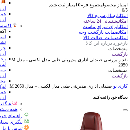
امتیاز محصول
مجموع فرم
0
امتیاز ثبت شده
ادا
0
/5
همه
امکان
ارسال سریع کالا
ادا
امکان
پشتیبانی 24 ساعته
اکسسو
امکان
ایران سرای ماست
اکس
امکان
ضمانت بازگشت وجه
است
امکان
ضمانت اضالت کالا
تشر
بازخورد درباره این کالا
چرا
مشخصات
ادا
بازگشت
رخت
نقد و بررسی
صندلی اداری مدیریتی طبی مدل لکسی - مدل M
لبا
2050
ست 
مشخصات
ادا
بازگشت
مجس
کاری نو
صندلی اداری مدیریتی طبی مدل لکسی – مدل M 2050
لو
همه
ادا
دیدگاه خود را ثبت کنید
شگفت 
همه دسته 
راهنمای خری
پیگیری سفا
تماس با ما