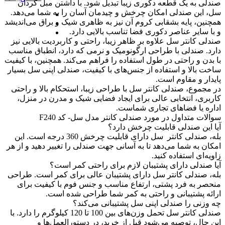
صندلی به یک قطعه دکوری زیبا تبدیل شود. با داشتن مبل گردان
سل، این صندلی امکان چرخش و چیدمان آسان را به شما می‌دهد.
همچنین، پایه بشقابی کروم آن نیز به ظاهری شیک و براق می‌اندیشد
و با سایر عناصر دکوری فضا تناسب بالایی دارد.
صندلی کانتر سل علاوه بر ظاهر زیبا، راحتی و کاربردیت بالایی نیز
دارد. صندلی با طراحی ارگونومیک و نرمی که دارد، انطباق مناسب
با بدن و راحتی در طول استفاده را فراهم می‌کند. همچنین، با کیفیت
ساخت بالا و استفاده از جنس‌های با کیفیت، صندلی اپنی سل بسیار
پایدار و مقاوم است.
در مجموع، صندلی کانتر سل با طراحی زیبا، استحکام بالا و راحتی
کاربری، انتخابی عالی برای ایجاد فضایی شیک و مدرن در منزل،
اداره یا فضاهای تجاری شماست.
سوالات متداول در مورد صندلی کانتر مدل سل- کد F240
آیا این صندلی قابلیت چرخش دارد؟
بله، صندلی کانتر سل دارای قابلیت چرخش 360 درجه است. این
امکان به شما می‌دهد تا به آسانی جهت صندلی را تغییر دهید و از هر
زاویه‌ای استفاده کنید.
آیا صندلی دارای پشتیبان لازم برای راحتی کمر است؟
بله، صندلی کانتر سل دارای پشتیبان عالی برای کمر است. طراحی
منحصر به فرد پشتی، ارتفاع مناسب و جنس فوم با کیفیت برای
ارائه پشتیبانی و راحتی به کمر شما طراحی شده است.
چه وزنی را صندلی اپنی سل پشتیبانی می‌کند؟
صندلی کانتر سل تحمل وزن‌های بین 100 تا 120 کیلوگرم را دارد. با
این حال، توصیه می‌شود قبل از خرید، در دستورالعمل‌ها و