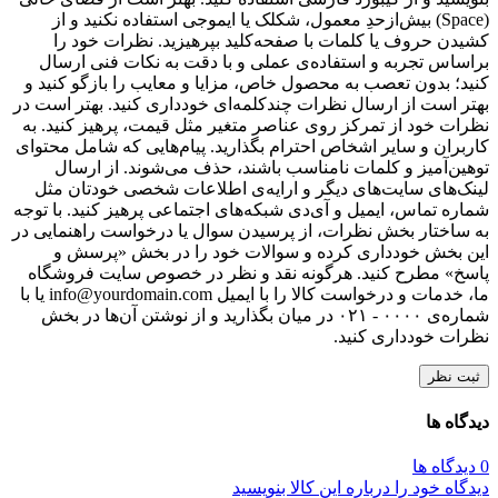
(Space) بیش‌از‌حدِ معمول، شکلک یا ایموجی استفاده نکنید و از
کشیدن حروف یا کلمات با صفحه‌کلید بپرهیزید. نظرات خود را
براساس تجربه و استفاده‌ی عملی و با دقت به نکات فنی ارسال
کنید؛ بدون تعصب به محصول خاص، مزایا و معایب را بازگو کنید و
بهتر است از ارسال نظرات چندکلمه‌‌ای خودداری کنید. بهتر است در
نظرات خود از تمرکز روی عناصر متغیر مثل قیمت، پرهیز کنید. به
کاربران و سایر اشخاص احترام بگذارید. پیام‌هایی که شامل محتوای
توهین‌آمیز و کلمات نامناسب باشند، حذف می‌شوند. از ارسال
لینک‌های سایت‌های دیگر و ارایه‌ی اطلاعات شخصی خودتان مثل
شماره تماس، ایمیل و آی‌دی شبکه‌های اجتماعی پرهیز کنید. با توجه
به ساختار بخش نظرات، از پرسیدن سوال یا درخواست راهنمایی در
این بخش خودداری کرده و سوالات خود را در بخش «پرسش و
پاسخ» مطرح کنید. هرگونه نقد و نظر در خصوص سایت فروشگاه
ما، خدمات و درخواست کالا را با ایمیل info@yourdomain.com یا با
شماره‌ی ۰۰۰۰ - ۰۲۱ در میان بگذارید و از نوشتن آن‌ها در بخش
نظرات خودداری کنید.
ثبت نظر
دیدگاه ها
0 دیدگاه ها
دیدگاه خود را درباره این کالا بنویسید