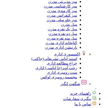
میز مدیریتی مدرن
میز کارشناسی مدرن
میز کارمندی مدرن
میز کنفرانس مدرن
میز جلو مبلی مدرن
مبل مدرن
مبل یک نفره مدرن
مبل دو نفره مدرن
مبل سه نفره مدرن
کتابخانه اداری مدرن
پارتیشن اداری مدرن
اکسسوری اداری
استند لباس تشریفاتی(جاکتی)
چراغ مطالعه اداری
رخت آویز(جا لباسی) اداری
ست رومیزی اداری
مجسمه رومیزی لوکس
شگفت انگیز
راهنمای خرید
پیگیری سفارشات
تماس با ما