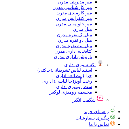
میز مدیریتی مدرن
میز کارشناسی مدرن
میز کارمندی مدرن
میز کنفرانس مدرن
میز جلو مبلی مدرن
مبل مدرن
مبل یک نفره مدرن
مبل دو نفره مدرن
مبل سه نفره مدرن
کتابخانه اداری مدرن
پارتیشن اداری مدرن
اکسسوری اداری
استند لباس تشریفاتی(جاکتی)
چراغ مطالعه اداری
رخت آویز(جا لباسی) اداری
ست رومیزی اداری
مجسمه رومیزی لوکس
شگفت انگیز
راهنمای خرید
پیگیری سفارشات
تماس با ما